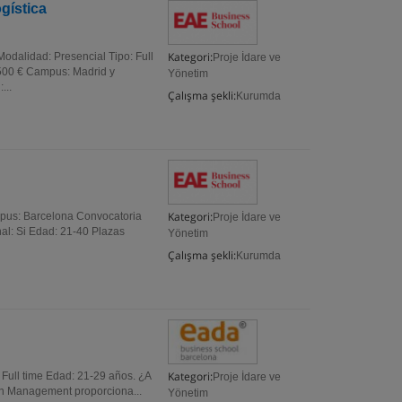
gística
Kategori:
odalidad: Presencial Tipo: Full
Proje İdare ve
.500 € Campus: Madrid y
Yönetim
...
Çalışma şekli:
Kurumda
Kategori:
mpus: Barcelona Convocatoria
Proje İdare ve
al: Si Edad: 21-40 Plazas
Yönetim
Çalışma şekli:
Kurumda
Kategori:
Full time Edad: 21-29 años. ¿A
Proje İdare ve
 en Management proporciona...
Yönetim