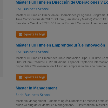
Máster Full Time en Dirección de Operaciones y Lo
EAE Business School
Máster Full Time en Dirección de Operaciones y Logística. Programa. M
Time Convocatoria de 2017: Octubre (Barcelona y Madrid) Precio: 13
Barcelona Créditos ECTS: 60 Idioma: Español Captación Internacional:
E-posta ile bilgi
Máster Full Time en Emprendeduría e Innovación
EAE Business School
Máster Full Time en Emprendeduría e Innovación. Tipo: Full Time Ca
´18: Octubre Créditos ECTS: 70 Idioma: Español Captación Internacion
disponibles: 20 Presentación: El espíritu empresarial ha sido durante...
E-posta ile bilgi
Master in Management
Eada Business School
Master in Management . Idiomas: Inglés Duración: 12 meses Formato: 
quién va dirigido el Master en Management?. El International Master