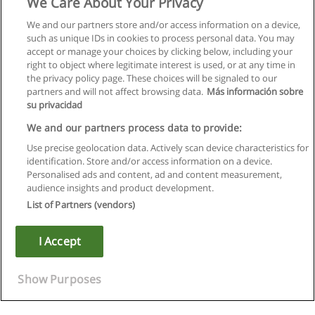
We Care About Your Privacy
We and our partners store and/or access information on a device,
such as unique IDs in cookies to process personal data. You may
accept or manage your choices by clicking below, including your
right to object where legitimate interest is used, or at any time in
the privacy policy page. These choices will be signaled to our
partners and will not affect browsing data.
Más información sobre
su privacidad
We and our partners process data to provide:
Use precise geolocation data. Actively scan device characteristics for
identification. Store and/or access information on a device.
Kullanım koşulları
Personalised ads and content, ad and content measurement,
audience insights and product development.
Gizlilik politikası
List of Partners (vendors)
İletişim Educaedu
I Accept
Copyright © Educaedu Business S.L. - CIF : B-95610580: -
www.educaedu-turkiye.com
Show Purposes