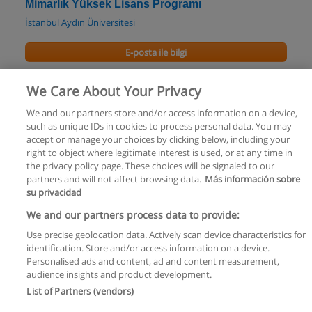
Mimarlık Yüksek Lisans Programı
İstanbul Aydın Üniversitesi
E-posta ile bilgi
Mimari Tasarım Yüksek Lisans Programı
We Care About Your Privacy
İstanbul Aydın Üniversitesi
We and our partners store and/or access information on a device,
such as unique IDs in cookies to process personal data. You may
E-posta ile bilgi
accept or manage your choices by clicking below, including your
right to object where legitimate interest is used, or at any time in
the privacy policy page. These choices will be signaled to our
partners and will not affect browsing data.
Más información sobre
su privacidad
Kullanım koşulları
We and our partners process data to provide:
Use precise geolocation data. Actively scan device characteristics for
Gizlilik politikası
identification. Store and/or access information on a device.
Personalised ads and content, ad and content measurement,
İletişim Educaedu
audience insights and product development.
List of Partners (vendors)
Copyright © Educaedu Business S.L. - CIF : B-95610580: -
www.educaedu-turkiye.com