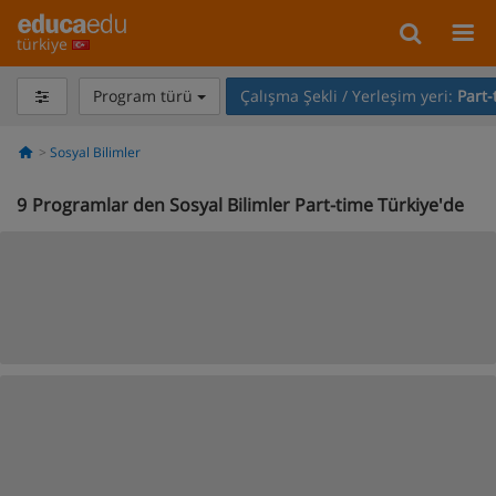
türkiye
Program türü
Çalışma Şekli / Yerleşim yeri:
Part-
Sosyal Bilimler
9
Programlar den Sosyal Bilimler Part-time Türkiye'de