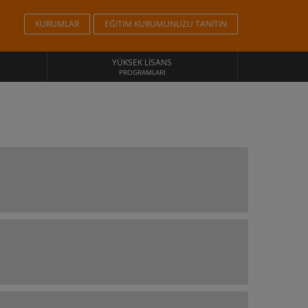
KURUMLAR
EĞITIM KURUMUNUZU TANITIN
YÜKSEK LISANS
PROGRAMLARI