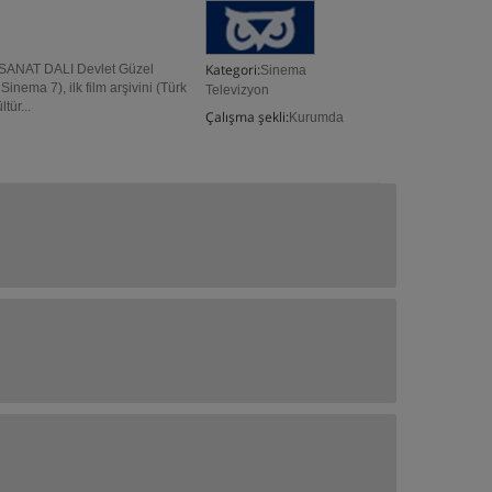
Kategori:
NAT DALI Devlet Güzel
Sinema
nema 7), ilk film arşivini (Türk
Televizyon
tür...
Çalışma şekli:
Kurumda