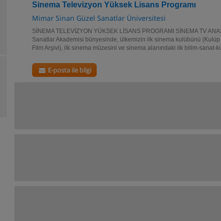
Sinema Televizyon Yüksek Lisans Programı
Mimar Sinan Güzel Sanatlar Üniversitesi
SİNEMA TELEVİZYON YÜKSEK LİSANS PROGRAMI SİNEMA TV ANASA
Sanatlar Akademisi bünyesinde, ülkemizin ilk sinema kulübünü (Kulüp Si
Film Arşivi), ilk sinema müzesini ve sinema alanındaki ilk bilim-sanat-kül
E-posta ile bilgi