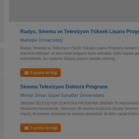
Radyo, Sinema ve Televizyon Yüksek Lisans Prog
Maltepe Üniversitesi
Radyo, Sinema ve Televizyon (Tezli) Yüksek Lisans Programı Hemen her
alanında bilimsel ve teknolojik bulgular hızla artmakta, hızla hayata ge
eskimektedir. Bu nedenle iletişim alanını meslek edinmiş...
E-posta ile bilgi
Sinema Televizyon Doktora Programı
Mimar Sinan Güzel Sanatlar Üniversitesi
SİNEMA TELEVİZYON DOKTORA PROGRAMI SİNEMA TV ANASANAT DAL
Akademisi bünyesinde, ülkemizin ilk sinema kulübünü (Kulüp Sinema 7), 
Arşivi), ilk sinema müzesini ve sinema alanındaki ilk bilim-sanat-kültür
E-posta ile bilgi