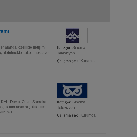
ramı
Kategori:
 alanda, özellikle iletişim
Sinema
çirilebilmekte, tüketilmekte ve
Televizyon
Çalışma şekli:
Kurumda
Kategori:
I Devlet Güzel Sanatlar
Sinema
ilk film arşivini (Türk Film
Televizyon
 kurumu...
Çalışma şekli:
Kurumda