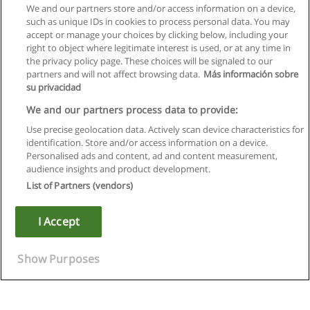
We and our partners store and/or access information on a device,
such as unique IDs in cookies to process personal data. You may
accept or manage your choices by clicking below, including your
right to object where legitimate interest is used, or at any time in
the privacy policy page. These choices will be signaled to our
partners and will not affect browsing data.
Más información sobre
su privacidad
We and our partners process data to provide:
Use precise geolocation data. Actively scan device characteristics for
identification. Store and/or access information on a device.
Kullanım koşulları
Personalised ads and content, ad and content measurement,
audience insights and product development.
Gizlilik politikası
List of Partners (vendors)
İletişim Educaedu
I Accept
Copyright © Educaedu Business S.L. - CIF : B-95610580: -
www.educaedu-turkiye.com
Show Purposes