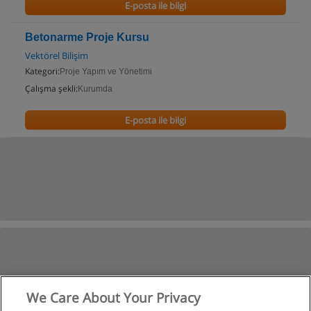
E-posta ile bilgi
Betonarme Proje Kursu
Vektörel Bilişim
Kategori:
Proje Yapım ve Yönetimi
Çalışma şekli:
Kurumda
E-posta ile bilgi
We Care About Your Privacy