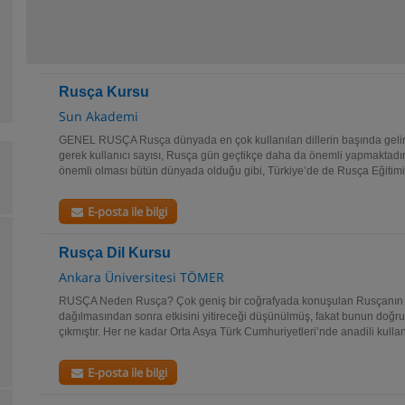
Rusça Kursu
Sun Akademi
GENEL RUSÇA Rusça dünyada en çok kullanılan dillerin başında gelir. 
gerek kullanıcı sayısı, Rusça gün geçtikçe daha da önemli yapmaktadı
önemli olması bütün dünyada olduğu gibi, Türkiye’de de Rusça Eğitimi.
E-posta ile bilgi
Rusça Dil Kursu
Ankara Üniversitesi TÖMER
RUSÇA Neden Rusça? Çok geniş bir coğrafyada konuşulan Rusçanın So
dağılmasından sonra etkisini yitireceği düşünülmüş, fakat bunun doğr
çıkmıştır. Her ne kadar Orta Asya Türk Cumhuriyetleri’nde anadili kullan
E-posta ile bilgi