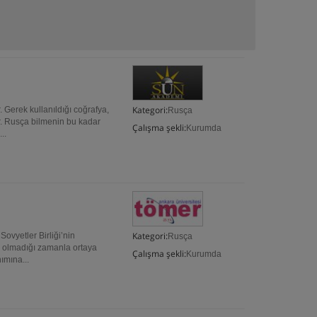
Kategori:
Gerek kullanıldığı coğrafya,
Rusça
r. Rusça bilmenin bu kadar
Çalışma şekli:
Kurumda
..
Kategori:
vyetler Birliği’nin
Rusça
u olmadığı zamanla ortaya
Çalışma şekli:
Kurumda
ımına...