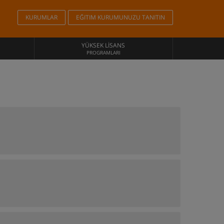
KURUMLAR
EĞITIM KURUMUNUZU TANITIN
YÜKSEK LISANS
PROGRAMLARI