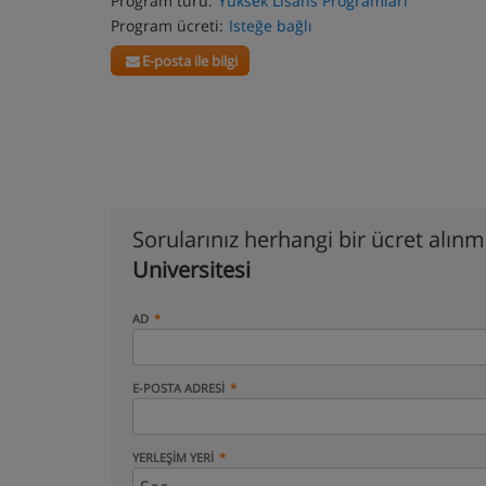
Program türü:
Yüksek Lisans Programları
Program ücreti:
Isteğe bağlı
E-posta ile bilgi
Sorularınız herhangi bir ücret alın
Universitesi
AD
E-POSTA ADRESI
YERLEŞIM YERI