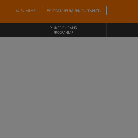
KURUMLAR
EĞITIM KURUMUNUZU TANITIN
YÜKSEK LISANS
PROGRAMLARI