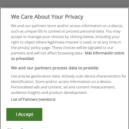
We Care About Your Privacy
We and our partners store and/or access information on a device,
such as unique IDs in cookies to process personal data. You may
accept or manage your choices by clicking below, including your
right to object where legitimate interest is used, or at any time in
the privacy policy page. These choices will be signaled to our
partners and will not affect browsing data.
Más información sobre
su privacidad
Kullanım koşulları
We and our partners process data to provide:
Use precise geolocation data. Actively scan device characteristics for
Gizlilik politikası
identification. Store and/or access information on a device.
Personalised ads and content, ad and content measurement,
İletişim Educaedu
audience insights and product development.
List of Partners (vendors)
Copyright © Educaedu Business S.L. - CIF : B-95610580: -
www.educaedu-turkiye.com
I Accept