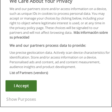
We Care About Your Privacy
We and our partners store and/or access information on a device,
such as unique IDs in cookies to process personal data. You may
accept or manage your choices by clicking below, including your
right to object where legitimate interest is used, or at any time in
the privacy policy page. These choices will be signaled to our
partners and will not affect browsing data.
Más información sobre
su privacidad
We and our partners process data to provide:
Use precise geolocation data. Actively scan device characteristics for
identification. Store and/or access information on a device.
Kullanım koşulları
Personalised ads and content, ad and content measurement,
audience insights and product development.
Gizlilik politikası
List of Partners (vendors)
İletişim Educaedu
I Accept
Copyright © Educaedu Business S.L. - CIF : B-95610580: -
www.educaedu-turkiye.com
Show Purposes