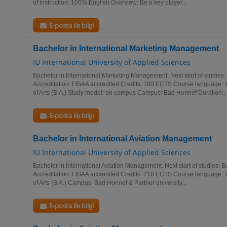
of instruction: 100% English Overview: Be a key player...
E-posta ile bilgi
Bachelor in International Marketing Management
IU International University of Applied Sciences
Bachelor in International Marketing Management. Next start of studie
Accreditation: FIBAA accredited Credits: 180 ECTS Course language:
of Arts (B.A.) Study model: on campus Campus: Bad Honnef Duration:..
E-posta ile bilgi
Bachelor in International Aviation Management
IU International University of Applied Sciences
Bachelor in International Aviation Management. Next start of studies:
Accreditation: FIBAA accredited Credits: 210 ECTS Course language:
of Arts (B.A.) Campus: Bad Honnef & Partner university...
E-posta ile bilgi