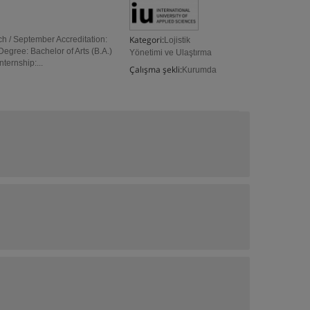
Kategori:
h / September Accreditation:
Lojistik
gree: Bachelor of Arts (B.A.)
Yönetimi ve Ulaştırma
ernship:...
Çalışma şekli:
Kurumda