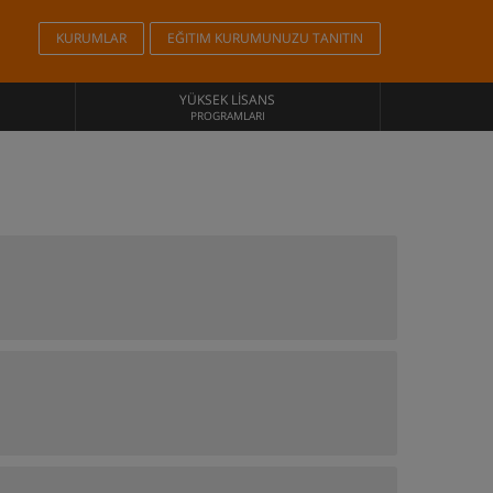
KURUMLAR
EĞITIM KURUMUNUZU TANITIN
YÜKSEK LISANS
PROGRAMLARI