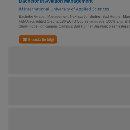
Bachelor in Aviation Management
IU International University of Applied Sciences
Bachelor Aviation Management. Next start of studies: Bad Honnef: Marc
FIBAA accredited Credits: 180 ECTS Course language: 100% English De
Study model: on campus Campus: Bad Honnef Duration: 6 semesters Int
E-posta ile bilgi