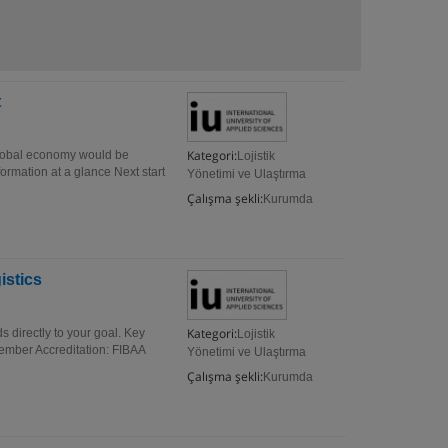
t
Kategori:
 global economy would be
Lojistik
formation at a glance Next start
Yönetimi ve Ulaştırma
Çalışma şekli:
Kurumda
istics
Kategori:
 directly to your goal. Key
Lojistik
tember Accreditation: FIBAA
Yönetimi ve Ulaştırma
Çalışma şekli:
Kurumda