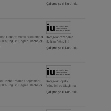
Çalışma şekli:
Kurumda
Kategori:
s: Bad Honnef: March / September
Pazarlama
 100% English Degree: Bachelor
İletişimi Yönetimi
.
Çalışma şekli:
Kurumda
Kategori:
 Bad Honnef: March / September
Lojistik
 100% English Degree: Bachelor
Yönetimi ve Ulaştırma
Çalışma şekli:
Kurumda