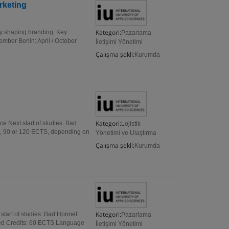
rketing
Kategori:
ly shaping branding. Key
Pazarlama
ember Berlin: April / October
İletişimi Yönetimi
Çalışma şekli:
Kurumda
Kategori:
e Next start of studies: Bad
Lojistik
60, 90 or 120 ECTS, depending on
Yönetimi ve Ulaştırma
Çalışma şekli:
Kurumda
Kategori:
start of studies: Bad Honnef:
Pazarlama
ited Credits: 60 ECTS Language
İletişimi Yönetimi