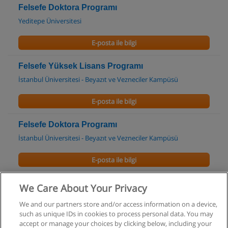
Felsefe Doktora Programı
Yeditepe Üniversitesi
E-posta ile bilgi
Felsefe Yüksek Lisans Programı
İstanbul Üniversitesi - Beyazıt ve Vezneciler Kampüsü
E-posta ile bilgi
Felsefe Doktora Programı
İstanbul Üniversitesi - Beyazıt ve Vezneciler Kampüsü
E-posta ile bilgi
Felsefe ve Din Bilimleri Yüksek Lisans Programı
We Care About Your Privacy
İstanbul Üniversitesi - Beyazıt ve Vezneciler Kampüsü
We and our partners store and/or access information on a device,
such as unique IDs in cookies to process personal data. You may
E-posta ile bilgi
accept or manage your choices by clicking below, including your