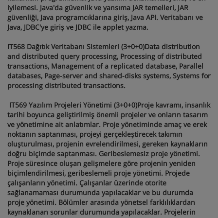
iyilemesi. Java'da güvenlik ve yansıma JAR temelleri, JAR
güvenliği, Java programcıklarına giriş, Java API. Veritabanı ve
Java, JDBC'ye giriş ve JDBC ile applet yazma.
IT568 Dağıtık Veritabanı Sistemleri (3+0+0)Data distribution
and distributed query processing, Processing of distributed
transactions, Management of a replicated database, Parallel
databases, Page-server and shared-disks systems, Systems for
processing distributed transactions.
IT569 Yazılım Projeleri Yönetimi (3+0+0)Proje kavramı, insanlık
tarihi boyunca geliştirilmiş önemli projeler ve onların tasarım
ve yönetimine ait anlatımlar. Proje yönetiminde amaç ve erek
noktanın saptanması, projeyi gerçekleştirecek takımın
oluşturulması, projenin evrelendirilmesi, gereken kaynakların
doğru biçimde saptanması. Geribeslemesiz proje yönetimi.
Proje süresince oluşan gelişmelere göre projenin yeniden
biçimlendirilmesi, geribeslemeli proje yönetimi. Projede
çalışanların yönetimi. Çalışanlar üzerinde otorite
sağlanamaması durumunda yapılacaklar ve bu durumda
proje yönetimi. Bölümler arasında yönetsel farklılıklardan
kaynaklanan sorunlar durumunda yapılacaklar. Projelerin