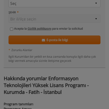
ŞEHIR
Acepta la
Gizlilik politikasını
para enviar la solicitud
E-posta ile bilgi
*
Zorunlu Alanlar
Ilgili Kurum’dan bir yetkili en kısa zamanda konuyla ilgili daha çok
bilgi vermek amacıyla sizinle iletişime geçecek
Hakkında yorumlar Enformasyon
Teknolojileri Yüksek Lisans Programı -
Kurumda - Fatih - İstanbul
Program tanımları
Programın Amacı