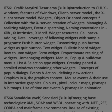
IT561 Grafik Arayüzü Tasarlama (3+0+0)Introduction to GUI, X -
windows, features of Xwindows, Client- server model , the X-
client server model. Widgets , Object Oriented concepts.*
Collection with the X- server, creation of widgets. Managing &
realizing widgets, Event dispatching, Naming conventions in -
Xlib , Xt Intrinsics , X Motif. Widget resources. Call backs-
Adding. Detail coverage of following widgets with sample
programs: Push button widget, Customizing push button
widget as quit button:- Text widget. Bulletin board widget.
Row column widget. Form widget. Proportionate resizing of
widgets, Unmanaging widgets. Menus , Popup & pulldown
menus. List & Selection type widgets. Creating paned &
scrolled windows containing other widgets. Concepts of
popup dialogs. Events & Action , defining new actions.
Graphics in X, the graphics context. Mouse events & their use
in interactive graphics. Colours , pixel , colour maps, pixmaps
& bitmaps. Use of time out events & pixmaps in animation.
IT564 Sanaldoku (web) Servisleri (3+0+0)Emerging base
technologies: XML, SOAP and WSDL, operating with .NET, J2EE,
CORBA and mainframe environments. Re-use of existing