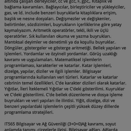
altında çalışan derleyiciler, cc ve gcc, F, gpc,. Kitaplık ve
bağlama kavramları. Bağlayıcılar, birleştiriciler ve yükleyiciler,
gas, ve ld. include benzeri buyruklarla kitaplıklara erişim,
başlık ve nesne dosyaları. Değişmezler ve değişkenler,
belirtimler, sözdizimleri, buyrukların içerliklerine göre yatay
kaymalıyazım. Aritmetik operatörler, tekli, ikili ve üçlü
operatörler. Sık kullanılan okuma ve yazma buyrukları.
Mantıksal deyimler ve denetimli ya da koşullu buyruklar.
Döngüler, göstergeler ve gösterge aritmetiği. Bellek yapıları ve
işlemleri. Yordamlar ve özyineli yordamlar. Görüş uzaklığı
kavramı ve uygulamaları. Matematiksel işlemlerin
programlaması, karakterler ve katarlar. Katar işlemleri,
dizelge, yapılar, diziler ve ilgili işlemler. Bilgisayar
programlarında kullanılan veri türleri. Katarlar ve katarlar
cebrinin temel özellikleri. C'de karakter dizileri olarak katarlar.
Yığıtlar, İleri İteklemeli Yığıtlar ve C'deki gösterilimi. Kuyruklar
ve C'deki gösterilimi. C'de bellek düzenleme ve dosya işleme
buyrukları ve veri yapıları ile ilintisi. Yiğit, dizelge, dizi ve
benzeri yapılardaki işlemlerin çeşitli yüksek düzey dillerde
programlama stratejileri.
IT565 Bilgisayar ve Ağ Güvenliği (3+0+0)Ağ kavramı, soyut
anlamda tanımı, çizgelerle ilgisi. Bilgisayar ağları. Ağlarda