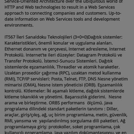
Service-Oriented Architecture over the ubiquitous world of
HTTP and Web technologies to result in a Web Services
approach to connecting companies and customers. Up-to-
date information on Web Services tools and development
environments.
IT567 İleri Sanaldoku Teknolojileri (3+0+0)Dağıtık sistemler:
Karakteristikleri, önemli konular ve uygulama alanları.
Ethernet donanım ve çerçevesi, Internet adresleme, Internet
Protokolü. Internet'te ileri düzeyler: Datagram Protokolü ve
Transfer Protokolü. İstemci-Sunucu Sistemleri. Dağıtık
sistemlerde eşzamanlılık. Threadler ve atomik haraketler.
Uzaktan prosedür çağırma (RPC), uzaktan metod kullanma
(RMI), TCP/IP servisleri: Posta, Telnet, FTP, DNS Nesne yönetim
mimarisi (OMA), Nesne istem yöneticisi (ORB). Eşzamanlılık
kontrolü. Kitlemeler: İki aşamalı kitleme, dağıtık sistemlerde
kitleme tıkanıklık ve yönetimi. Başarısızlık giderimi. Nesne
arama ve birleştirme. ORBS performans ölçümü. Java
progralama dilindeki standart paketlerin tanıtımı : Diller,
araçlar, giriş/çıkış, ağ, uç birim programlama, metin, güvenlik,
RMI, yansıma ve yapılandırılmış sorgulama dili paketleri. Ağ
programlamaya giriş: protokoller, soket programlama, çok
kullanıcılı programlama. Java yazılım dokümantasyonu, ve en