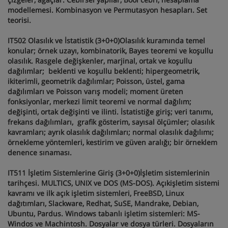
modellemesi. Kombinasyon ve Permutasyon hesapları. Set
teorisi.
IT502 Olasılık ve İstatistik (3+0+0)Olasılık kuramında temel
konular; örnek uzayı, kombinatorik, Bayes teoremi ve koşullu
olasılık. Rasgele değişkenler, marjinal, ortak ve koşullu
dağılımlar; beklenti ve koşullu beklenti; hipergeometrik,
ikiterimli, geometrik dağılımlar; Poisson, üstel, gama
dağılımları ve Poisson varış modeli; moment üreten
fonksiyonlar, merkezi limit teoremi ve normal dağılım;
değişinti, ortak değişinti ve ilinti. İstatistiğe giriş; veri tanımı,
frekans dağılımları, grafik gösterim, sayısal ölçümler; olasılık
kavramları; ayrık olasılık dağılımları; normal olasılık dağılımı;
örnekleme yöntemleri, kestirim ve güven aralığı; bir örneklem
denence sınaması.
IT511 İşletim Sistemlerine Giriş (3+0+0)İşletim sistemlerinin
tarihçesi. MULTICS, UNIX ve DOS (MS-DOS). Açıkişletim sistemi
kavramı ve ilk açık işletim sistemleri, FreeBSD, Linux
dağıtımları, Slackware, Redhat, SuSE, Mandrake, Debian,
Ubuntu, Pardus. Windows tabanlı işletim sistemleri: MS-
Windos ve Machintosh. Dosyalar ve dosya türleri. Dosyaların