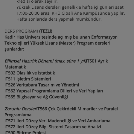
kredisi olarak sayılır.
Yüksek Lisans dersleri genellikle hafta içi günleri saat
17:00-20:00 arası KHÜ Cibali Ana Kampüsünde yapılır.
Hafta sonlarıda ders yapmak mümkündür.
DERS PROGRAMI
(TEZLİ)
Kadir Has Üniversitesinde açılmış bulunan Enformasyon
Teknolojileri Yüksek Lisans (Master) Program dersleri
şunlardır:
Bilimsel Hazırlık Dönemi (max. süre 1 yıl)
IT501 Ayrık
Matematik
IT502 Olasılık ve İstatistik
IT511 İşletim Sistemleri
IT526 Veritabanı Tasarım ve Yönetimi
IT562 Yapısal Programlama Dilleri ve Veri Yapıları
IT565 Bilgisayar ve Ağ Güvenliği
Zorunlu Dersler
IT566 Çok Çekirdekli Mimariler ve Paralel
Programlama
IT571 İleri Düzey Veri Madenciliği ve Veri Ambarlama
IT572 İleri Düzey Bilgi Sistemi Tasarım ve Analizi
IT590 Bitirme Projesi