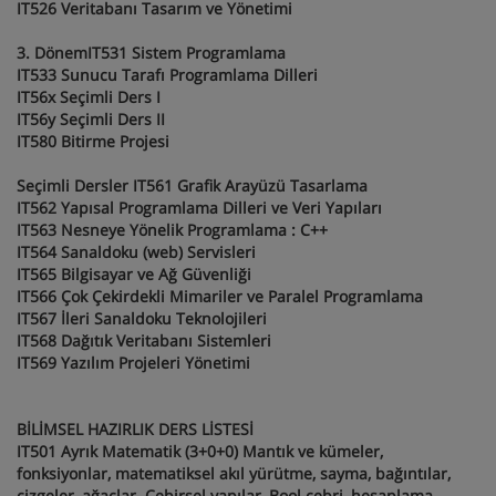
IT526 Veritabanı Tasarım ve Yönetimi
3. DönemIT531 Sistem Programlama
IT533 Sunucu Tarafı Programlama Dilleri
IT56x Seçimli Ders I
IT56y Seçimli Ders II
IT580 Bitirme Projesi
Seçimli Dersler IT561 Grafik Arayüzü Tasarlama
IT562 Yapısal Programlama Dilleri ve Veri Yapıları
IT563 Nesneye Yönelik Programlama : C++
IT564 Sanaldoku (web) Servisleri
IT565 Bilgisayar ve Ağ Güvenliği
IT566 Çok Çekirdekli Mimariler ve Paralel Programlama
IT567 İleri Sanaldoku Teknolojileri
IT568 Dağıtık Veritabanı Sistemleri
IT569 Yazılım Projeleri Yönetimi
BİLİMSEL HAZIRLIK DERS LİSTESİ
IT501 Ayrık Matematik (3+0+0) Mantık ve kümeler,
fonksiyonlar, matematiksel akıl yürütme, sayma, bağıntılar,
çizgeler, ağaçlar. Cebirsel yapılar, Bool cebri, hesaplama