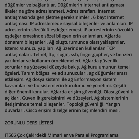
düğümler ve bağlantılar. Düğümlerin Internet antlaşması
ilkelerine göre adreslenmesi. Adres sınıfları. Internet
antlaşmasında genişletme gereksinimleri. 6 bayt Internet
antlaşması. IP adreslemede sayısal bileşenler ve anlamları. IP
adreslerinin sözcüklü eşdeğerlemesi. IP adreslerinin sözcüklü
eşdeğerlemesinde sözel bileşenlerin anlamları. Ağlarda
donanım bileşenleri. Ağ oluşturumunda olası yaklaşımlar.
Istemci/sunucu yapıları. Ağ üzerinden kullanılan TCP
antlaşmaları. Telnet, ftp, rlogin, ssh, finger,gopher, ve benzeri
yazılımlar ve kullanım örneklemeleri. Ağlarda güvenlik
sorunlarına yüzeysel düzeyde bakış. Ağ kurulumunun temel
ögeleri. Tanım bölgesi ve ad sunucuları, ağ düğümler arası
etkileşim. Ağ dosya sistemi ile ağ Enformasyon sistemi
kavramları ve bu sistemlerin kurulumu ve yönetimi. Çeşitli
diğer önemli konular. Ağlarda erişim güvenliği. Olası güvenlik
açıkları. Güvenlik gereksinimi ve düzeyleri. Ağ sistemlerinin
iletişiminde temel bileşenler. Topoloji güvenliği. Yangın
duvarları. Cisco erişim dizelgelerinin biçimlendirilmesi.
ZORUNLU DERS LİSTESİ
IT566 Çok Çekirdekli Mimariler ve Paralel Programlama