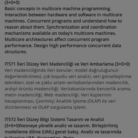
(3+0+0)
Basic concepts in multicore machine programming.
Interaction between hardware and software in multicore
machines. Concurrent programs and understand how to
reason about them. Synchronization and coordination
mechanisms available on today's multicore machines.
Multicore architectures affect concurrent program
performance. Design high performance concurrent data
structures.
IT571 İleri Düzey Veri Madenciliği ve Veri Ambarlama (3+0+0)
Veri madenciliğinde ileri konular: model doğruluğunun
değerlendirilmesi, çok boyutlu veri analizi, veri görselleştirme
teknikleri, özel ve çoklu ortam veritabanlarından madencilik,
ardışıl örüntü madenciliği. Veritabanlarında benzerlik arama,
metin madenciliği, Web madenciliği. Veri küplerinin
hesaplanması, Çevrimiçi Analitik İşleme (OLAP) ile veri
dizinlenmesi ve OLAP sorgulama işlemi.
IT572 İleri Düzey Bilgi Sistemi Tasarım ve Analizi
(3+0+0)Nesneye yönelik analiz ve tasarım. Birleştirilmiş
modelleme diline (UML) genel bakış. Analiz ve tasarımda
kullanılan UML diagramları. Proje.