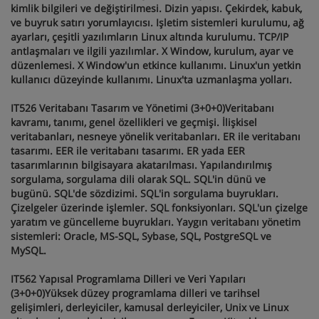
kimlik bilgileri ve değiştirilmesi. Dizin yapısı. Çekirdek, kabuk,
ve buyruk satırı yorumlayıcısı. Işletim sistemleri kurulumu, ağ
ayarları, çeşitli yazılımların Linux altında kurulumu. TCP/IP
antlaşmaları ve ilgili yazılımlar. X Window, kurulum, ayar ve
düzenlemesi. X Window'un etkince kullanımı. Linux'un yetkin
kullanıcı düzeyinde kullanımı. Linux'ta uzmanlaşma yolları.
IT526 Veritabanı Tasarım ve Yönetimi (3+0+0)Veritabanı
kavramı, tanımı, genel özellikleri ve geçmişi. İlişkisel
veritabanları, nesneye yönelik veritabanları. ER ile veritabanı
tasarımı. EER ile veritabanı tasarımı. ER yada EER
tasarımlarının bilgisayara akatarılması. Yapılandırılmış
sorgulama, sorgulama dili olarak SQL. SQL'in dünü ve
bugünü. SQL'de sözdizimi. SQL'in sorgulama buyrukları.
Çizelgeler üzerinde işlemler. SQL fonksiyonları. SQL'un çizelge
yaratım ve güncelleme buyrukları. Yaygın veritabanı yönetim
sistemleri: Oracle, MS-SQL, Sybase, SQL, PostgreSQL ve
MySQL.
IT562 Yapısal Programlama Dilleri ve Veri Yapıları
(3+0+0)Yüksek düzey programlama dilleri ve tarihsel
gelişimleri, derleyiciler, kamusal derleyiciler, Unix ve Linux