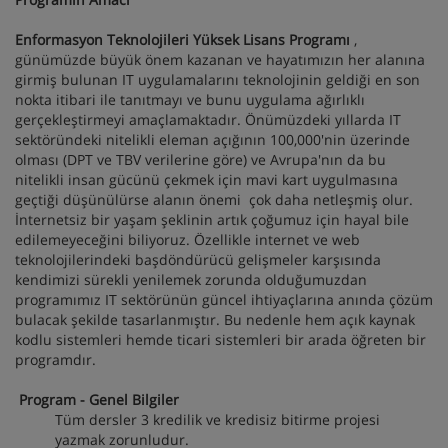
Enformasyon Teknolojileri Yüksek Lisans Programı
,
günümüzde büyük önem kazanan ve hayatımızın her alanına
girmiş bulunan IT uygulamalarını teknolojinin geldiği en son
nokta itibari ile tanıtmayı ve bunu uygulama ağırlıklı
gerçekleştirmeyi amaçlamaktadır. Önümüzdeki yıllarda IT
sektöründeki nitelikli eleman açığının 100,000'nin üzerinde
olması (DPT ve TBV verilerine göre) ve Avrupa'nın da bu
nitelikli insan gücünü çekmek için mavi kart uygulmasına
geçtiği düşünülürse alanın önemi çok daha netleşmiş olur.
İnternetsiz bir yaşam şeklinin artık çoğumuz için hayal bile
edilemeyeceğini biliyoruz. Özellikle internet ve web
teknolojilerindeki başdöndürücü gelişmeler karşısında
kendimizi sürekli yenilemek zorunda olduğumuzdan
programımız IT sektörünün güncel ihtiyaçlarına anında çözüm
bulacak şekilde tasarlanmıştır. Bu nedenle hem açık kaynak
kodlu sistemleri hemde ticari sistemleri bir arada öğreten bir
programdır.
Program - Genel Bilgiler
Tüm dersler 3 kredilik ve kredisiz bitirme projesi
yazmak zorunludur.