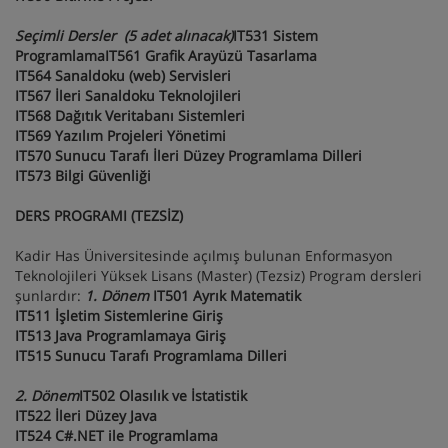
Seçimli Dersler (5 adet alınacak)
IT531 Sistem
ProgramlamaIT561 Grafik Arayüzü Tasarlama
IT564 Sanaldoku (web) Servisleri
IT567 İleri Sanaldoku Teknolojileri
IT568 Dağıtık Veritabanı Sistemleri
IT569 Yazılım Projeleri Yönetimi
IT570 Sunucu Tarafı İleri Düzey Programlama Dilleri
IT573 Bilgi Güvenliği
DERS PROGRAMI (TEZSİZ)
Kadir Has Üniversitesinde açılmış bulunan Enformasyon
Teknolojileri Yüksek Lisans (Master) (Tezsiz) Program dersleri
şunlardır:
1. Dönem
IT501 Ayrık Matematik
IT511 İşletim Sistemlerine Giriş
IT513 Java Programlamaya Giriş
IT515 Sunucu Tarafı Programlama Dilleri
2. Dönem
IT502 Olasılık ve İstatistik
IT522 İleri Düzey Java
IT524 C#.NET ile Programlama