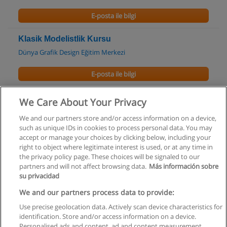
E-posta ile bilgi
Klasik Modelistlik Kursu
Dünya Grafik Design Eğitim Merkezi
E-posta ile bilgi
Bilgisayarlı Modelistlik Kursu
We Care About Your Privacy
Dünya Grafik Design Eğitim Merkezi
We and our partners store and/or access information on a device,
such as unique IDs in cookies to process personal data. You may
E-posta ile bilgi
accept or manage your choices by clicking below, including your
right to object where legitimate interest is used, or at any time in
the privacy policy page. These choices will be signaled to our
partners and will not affect browsing data.
Más información sobre
su privacidad
Kullanım koşulları
We and our partners process data to provide:
Use precise geolocation data. Actively scan device characteristics for
Gizlilik politikası
identification. Store and/or access information on a device.
Personalised ads and content, ad and content measurement,