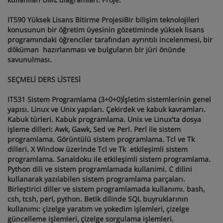
IT590 Yüksek Lisans Bitirme ProjesiBir bilişim teknolojileri
konusunun bir öğretim üyesinin gözetiminde yüksek lisans
programındaki öğrenciler tarafından ayrıntılı incelenmesi, bir
döküman hazırlanması ve bulguların bir jüri önünde
savunulması.
SEÇMELİ DERS LİSTESİ
IT531 Sistem Programlama (3+0+0)İşletim sistemlerinin genel
yapısı. Linux ve Unix yapıları. Çekirdek ve kabuk kavramları.
Kabuk türleri. Kabuk programlama. Unix ve Linux'ta dosya
işleme dilleri: Awk, Gawk, Sed ve Perl. Perl ile sistem
programlama. Görüntülü sistem programlama. Tcl ve Tk
dilleri. X Window üzerinde Tcl ve Tk etkileşimli sistem
programlama. Sanaldoku ile etkileşimli sistem programlama.
Python dili ve sistem programlamada kullanimi. C dilini
kullanarak yazılabilen sistem programlama parçaları.
Birleştirici diller ve sistem programlamada kullanımı. bash,
csh, tcsh, perl, python. Betik dilinde SQL buyruklarının
kullanımı: çizelge yaratım ve yokedim işlemleri, çizelge
güncelleme işlemleri, çizelge sorgulama işlemleri.