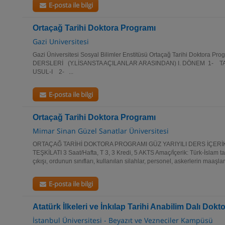
E-posta ile bilgi
Ortaçağ Tarihi Doktora Programı
Gazi Universitesi
Gazi Üniversitesi Sosyal Bilimler Enstitüsü Ortaçağ Tarihi Doktora P
DERSLERİ (Y.LİSANSTA AÇILANLAR ARASINDAN) I. DÖNEM 1- 
USUL-I 2- ...
E-posta ile bilgi
Ortaçağ Tarihi Doktora Programı
Mimar Sinan Güzel Sanatlar Üniversitesi
ORTAÇAĞ TARİHİ DOKTORA PROGRAMI GÜZ YARIYILI DERS İÇERİ
TEŞKİLATI 3 Saat/Hafta, T 3, 3 Kredi, 5 AKTS Amaç/İçerik: Türk-İslam t
çıkışı, ordunun sınıfları, kullanılan silahlar, personel, askerlerin maaşları
E-posta ile bilgi
Atatürk İlkeleri ve İnkılap Tarihi Anabilim Dalı Dok
İstanbul Üniversitesi - Beyazıt ve Vezneciler Kampüsü