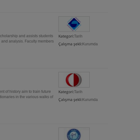
Kategori:
scholarship and assists students
Tarih
ch and analysis. Faculty members
Çalışma şekli:
Kurumda
Kategori:
f history aim to train future
Tarih
ionaries in the various walks of
Çalışma şekli:
Kurumda