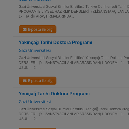
Gazi Üniversitesi Sosyal Bilimler Enstitüsü Türkiye Cumhuriyeti Tarih
PROGRAMI BİLİMSEL HAZIRLIK DERSLERİ (Y.LİSANSTA AÇILAN
1- TARİH ARAŞTIRMALARINDA...
E-posta ile bilgi
Yakınçağ Tarihi Doktora Programı
Gazi Universitesi
Gazi Üniversitesi Sosyal Bilimler Enstitüsü Yakınçağ Tarihi Doktora 
DERSLERİ (Y.LİSANSTA AÇILANLAR ARASINDAN) I. DÖNEM 1- 
USUL-I 2- ...
E-posta ile bilgi
Yeniçağ Tarihi Doktora Programı
Gazi Universitesi
Gazi Üniversitesi Sosyal Bilimler Enstitüsü Yeniçağ Tarihi Doktora P
DERSLERİ (Y.LİSANSTA AÇILANLAR ARASINDAN) I. DÖNEM 1- 
USUL-I 2- ...