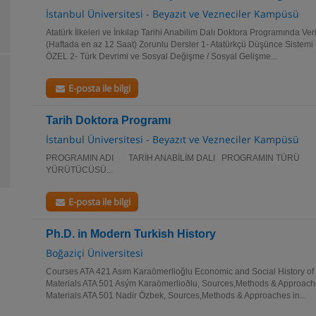
İstanbul Üniversitesi - Beyazıt ve Vezneciler Kampüsü
Atatürk İlkeleri ve İnkılap Tarihi Anabilim Dalı Doktora Programında Ve
(Haftada en az 12 Saat) Zorunlu Dersler 1- Atatürkçü Düşünce Sistemi (
ÖZEL 2- Türk Devrimi ve Sosyal Değişme / Sosyal Gelişme...
E-posta ile bilgi
Tarih Doktora Programı
İstanbul Üniversitesi - Beyazıt ve Vezneciler Kampüsü
PROGRAMIN ADI TARİH ANABİLİM DALI PROGRAMIN T
YÜRÜTÜCÜSÜ...
E-posta ile bilgi
Ph.D. in Modern Turkish History
Boğaziçi Üniversitesi
Courses ATA 421 Asım Karaömerlioğlu Economic and Social History o
Materials ATA 501 Asým Karaömerlioðlu, Sources,Methods & Approach
Materials ATA 501 Nadir Özbek, Sources,Methods & Approaches in...