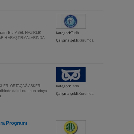
Kategori:
rogramı BİLİMSEL HAZIRLIK
Tarih
TARİH ARAŞTIRMALARINDA
Çalışma şekli:
Kurumda
Kategori:
KLERİ ORTAÇAĞ ASKERİ
Tarih
arihinde daimi ordunun ortaya
Çalışma şekli:
Kurumda
...
tora Programı