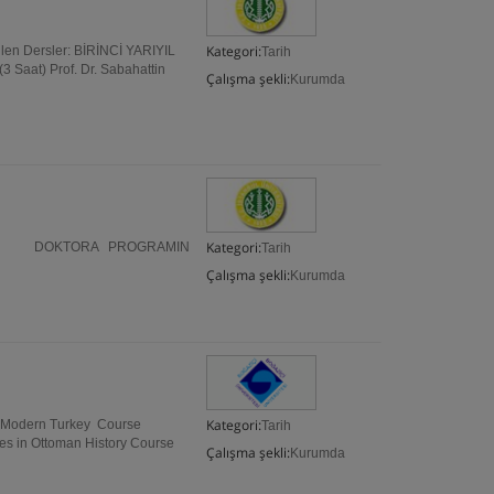
Kategori:
rilen Dersler: BİRİNCİ YARIYIL
Tarih
3 Saat) Prof. Dr. Sabahattin
Çalışma şekli:
Kurumda
Kategori:
ÜRÜ DOKTORA PROGRAMIN
Tarih
Çalışma şekli:
Kurumda
Kategori:
f Modern Turkey Course
Tarih
es in Ottoman History Course
Çalışma şekli:
Kurumda