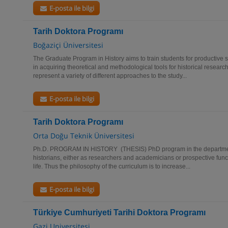
E-posta ile bilgi
Tarih Doktora Programı
Boğaziçi Üniversitesi
The Graduate Program in History aims to train students for productive 
in acquiring theoretical and methodological tools for historical resear
represent a variety of different approaches to the study...
E-posta ile bilgi
Tarih Doktora Programı
Orta Doğu Teknik Üniversitesi
Ph.D. PROGRAM IN HISTORY (THESIS) PhD program in the department o
historians, either as researchers and academicians or prospective funct
life. Thus the philosophy of the curriculum is to increase...
E-posta ile bilgi
Türkiye Cumhuriyeti Tarihi Doktora Programı
Gazi Universitesi