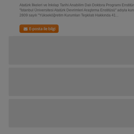
Atatürk İlkeleri ve İnkılap Tarihi Anabilim Dalı Doktora Programı Ensti
"İstanbul Üniversitesi Atatürk Devrimleri Araştırma Enstitüsü" adıyla ku
2809 sayılı "Yükseköğretim Kurumları Teşkilatı Hakkında 41...
E-posta ile bilgi