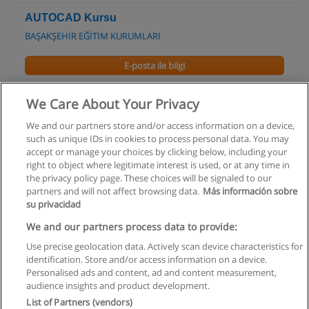
AUTOCAD Kursu
BAŞAKŞEHİR EĞİTİM KURUMLARI
E-posta ile bilgi
3DS MAX
We Care About Your Privacy
İzmir Kariyer Merkezi
We and our partners store and/or access information on a device,
such as unique IDs in cookies to process personal data. You may
E-posta ile bilgi
accept or manage your choices by clicking below, including your
right to object where legitimate interest is used, or at any time in
the privacy policy page. These choices will be signaled to our
partners and will not affect browsing data.
Más información sobre
su privacidad
Kullanım koşulları
We and our partners process data to provide:
Use precise geolocation data. Actively scan device characteristics for
Gizlilik politikası
identification. Store and/or access information on a device.
Personalised ads and content, ad and content measurement,
İletişim Educaedu
audience insights and product development.
List of Partners (vendors)
Copyright © Educaedu Business S.L. - CIF : B-95610580: -