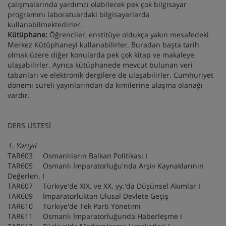
çalışmalarında yardımcı olabilecek pek çok bilgisayar
programını laboratuardaki bilgisayarlarda
kullanabilmektedirler.
Kütüphane:
Öğrenciler, enstitüye oldukça yakın mesafedeki
Merkez Kütüphaneyi kullanabilirler. Buradan başta tarih
olmak üzere diğer konularda pek çok kitap ve makaleye
ulaşabilirler. Ayrıca kütüphanede mevcut bulunan veri
tabanları ve elektronik dergilere de ulaşabilirler. Cumhuriyet
dönemi süreli yayınlarından da kimilerine ulaşma olanağı
vardır.
DERS LİSTESİ
1. Yarıyıl
TAR603 Osmanlıların Balkan Politikası I
TAR605 Osmanlı İmparatorluğu'nda Arşiv Kaynaklarının
Değerlen. I
TAR607 Türkiye'de XIX. ve XX. yy.'da Düşünsel Akımlar I
TAR609 İmparatorluktan Ulusal Devlete Geçiş
TAR610 Türkiye'de Tek Parti Yönetimi
TAR611 Osmanlı İmparatorluğunda Haberleşme I