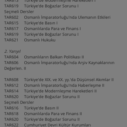
TAR613 Türkiye'de Modernleşme Hareketleri I
TAR619 Türkiye'de Boğazlar Sorunu I
Seçmeli Dersler
TAR602 Osmanlı İmparatorluğu'nda Ulemanın Etkileri
TAR615 Türkiye'de Basın I
TAR617 Osmanlılarda Para ve Finans I
TAR619 Türkiye'de Boğazlar Sorunu I
TAR621 Osmanlı Hukuku
2. Yarıyıl
TAR604 Osmanlıların Balkan Politikası II
TAR606 Osmanlı İmparatorluğu'nda Arşiv Kaynaklarının
Değerlen. II
TAR608 Türkiye'de XIX. ve XX. yy.'da Düşünsel Akımlar II
TAR612 Osmanlı İmparatorluğu'nda Haberleşme II
TAR614 Türkiye'de Modernleşme Hareketleri II
TAR620 Türkiye'de Boğazlar Sorunu II
Seçmeli Dersler
TAR616 Türkiye'de Basın II
TAR618 Osmanlılarda Para ve Finans II
TAR620 Türkiye'de Boğazlar Sorunu II
TAR622 Cumhuriyet Devri Kültür Kurumları