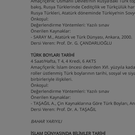
Amaç/İçerik: Osmanlı Devleti’nin Rusya’daki Türk toplu
bakış, Rusya Türklerinde Ceditçilik ve Türkçülük har
Rusya Türkleri, Atatürk döneminde Türkiye’nin Sovyet
Önkoşul:
Değerlendirme Yöntemleri: Yazılı sınav
Önerilen Kaynaklar:
- SARAY M., Atatürk ve Türk Dünyası, Ankara, 2000.
Dersi Veren: Prof. Dr. G. ÇANDARLIOĞLU
TÜRK BOYLARI TARİHİ
4 Saat/Hafta, T 4, 4 Kredi, 6 AKTS
Amaç/İçerik: İslam öncesi devirden XVI. yüzyıla kad
roller üstlenmiş Türk boylarının tarihi, sosyal ve siya
birbirleriyle ilişkileri.
Önkoşul:
Değerlendirme Yöntemleri: Yazılı sınav
Önerilen Kaynaklar:
- TAŞAĞIL A., Çin Kaynaklarına Göre Türk Boyları, An
Dersi Veren: Prof. Dr. A. TAŞAĞIL
BAHAR YARIYILI
İSLAM DÜNYASINDA BİLİMLER TARİHİ