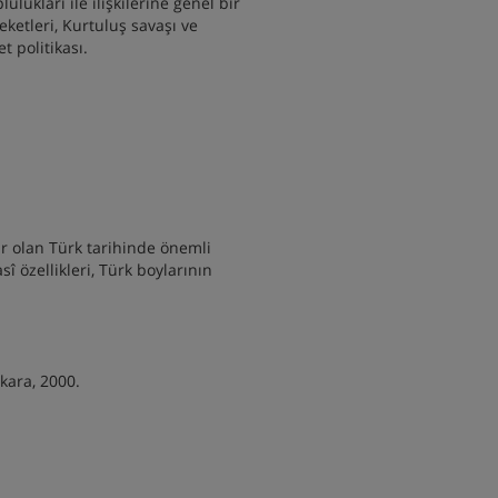
lukları ile ilişkilerine genel bir
eketleri, Kurtuluş savaşı ve
 politikası.
ar olan Türk tarihinde önemli
sî özellikleri, Türk boylarının
kara, 2000.