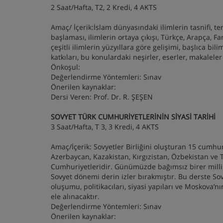
2 Saat/Hafta, T2, 2 Kredi, 4 AKTS
Amaç/ İçerik:İslam dünyasındaki ilimlerin tasnifi, ter
başlaması, ilimlerin ortaya çıkışı, Türkçe, Arapça, Far
çeşitli ilimlerin yüzyıllara göre gelişimi, başlıca bi
katkıları, bu konulardaki neşirler, eserler, makalele
Önkoşul:
Değerlendirme Yöntemleri: Sınav
Önerilen kaynaklar:
Dersi Veren: Prof. Dr. R. ŞEŞEN
SOVYET TÜRK CUMHURİYETLERİNİN SİYASİ TARİHİ
3 Saat/Hafta, T 3, 3 Kredi, 4 AKTS
Amaç/İçerik: Sovyetler Birliğini oluşturan 15 cumhur
Azerbaycan, Kazakistan, Kırgızistan, Özbekistan ve 
Cumhuriyetleridir. Günümüzde bağımsız birer milli 
Sovyet dönemi derin izler bırakmıştır. Bu derste So
oluşumu, politikacıları, siyasi yapıları ve Moskova’nı
ele alınacaktır.
Değerlendirme Yöntemleri: Sınav
Önerilen kaynaklar: