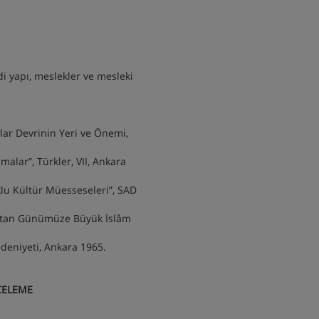
di yapı, meslekler ve mesleki
lar Devrinin Yeri ve Önemi,
malar”, Türkler, VII, Ankara
lu Kültür Müesseseleri”, SAD
ğuştan Günümüze Büyük İslâm
deniyeti, Ankara 1965.
CELEME