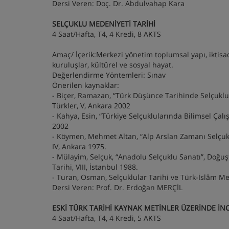
Dersi Veren: Doç. Dr. Abdulvahap Kara
SELÇUKLU MEDENİYETİ TARİHİ
4 Saat/Hafta, T4, 4 Kredi, 8 AKTS
Amaç/ İçerik:Merkezi yönetim toplumsal yapı, iktisa
kuruluşlar, kültürel ve sosyal hayat.
Değerlendirme Yöntemleri: Sınav
Önerilen kaynaklar:
- Biçer, Ramazan, “Türk Düşünce Tarihinde Selçuklu
Türkler, V, Ankara 2002
- Kahya, Esin, “Türkiye Selçuklularında Bilimsel Çalış
2002
- Köymen, Mehmet Altan, “Alp Arslan Zamanı Selçuk
IV, Ankara 1975.
- Mülayim, Selçuk, “Anadolu Selçuklu Sanatı”, Do
Tarihi, VIII, İstanbul 1988.
- Turan, Osman, Selçuklular Tarihi ve Türk-İslâm Me
Dersi Veren: Prof. Dr. Erdoğan MERÇİL
ESKİ TÜRK TARİHİ KAYNAK METİNLER ÜZERİNDE İN
4 Saat/Hafta, T4, 4 Kredi, 5 AKTS