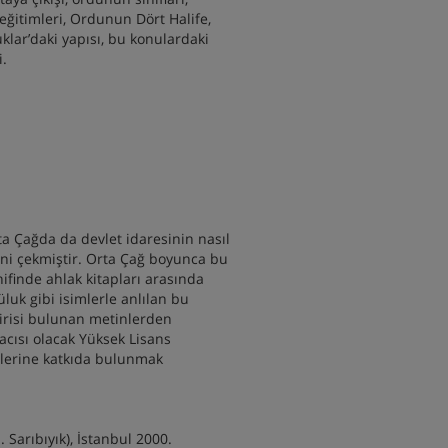
 eğitimleri, Ordunun Dört Halife,
klar’daki yapısı, bu konulardaki
i.
a Çağda da devlet idaresinin nasıl
ini çekmiştir. Orta Çağ boyunca bu
ifinde ahlak kitapları arasında
luk gibi isimlerle anlılan bu
virisi bulunan metinlerden
cısı olacak Yüksek Lisans
elerine katkıda bulunmak
 Sarıbıyık), İstanbul 2000.