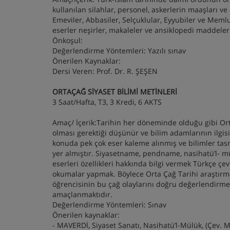
kullanılan silahlar, personel, askerlerin maaşları ve
Emeviler, Abbasiler, Selçuklular, Eyyubiler ve Memlu
eserler neşirler, makaleler ve ansiklopedi maddeler
Önkoşul:
Değerlendirme Yöntemleri: Yazılı sınav
Önerilen Kaynaklar:
Dersi Veren: Prof. Dr. R. ŞEŞEN
ORTAÇAĞ SİYASET BİLİMİ METİNLERİ
3 Saat/Hafta, T3, 3 Kredi, 6 AKTS
Amaç/ İçerik:Tarihin her döneminde olduğu gibi Ort
olması gerektiği düşünür ve bilim adamlarının ilgis
konuda pek çok eser kaleme alınmış ve bilimler tasn
yer almıştır. Siyasetname, pendname, nasihatü’l- mü
eserleri özellikleri hakkında bilgi vermek Türkçe çe
okumalar yapmak. Böylece Orta Çağ Tarihi araştırma
öğrencisinin bu çağ olaylarını doğru değerlendirm
amaçlanmaktıdır.
Değerlendirme Yöntemleri: Sınav
Önerilen kaynaklar:
- MAVERDİ, Siyaset Sanatı, Nasihatü’l-Mülük, (Çev. M.