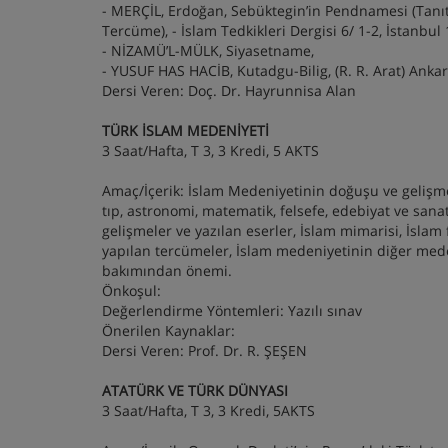
- MERÇİL, Erdoğan, Sebüktegin’in Pendnamesi (Tanıt
Tercüme), - İslam Tedkikleri Dergisi 6/ 1-2, İstanbul
- NİZAMÜ’L-MÜLK, Siyasetname,
- YUSUF HAS HACİB, Kutadgu-Bilig, (R. R. Arat) Anka
Dersi Veren: Doç. Dr. Hayrunnisa Alan
TÜRK İSLAM MEDENİYETİ
3 Saat/Hafta, T 3, 3 Kredi, 5 AKTS
Amaç/İçerik: İslam Medeniyetinin doğuşu ve gelişmesi
tıp, astronomi, matematik, felsefe, edebiyat ve sa
gelişmeler ve yazılan eserler, İslam mimarisi, İslam f
yapılan tercümeler, İslam medeniyetinin diğer meden
bakımından önemi.
Önkoşul:
Değerlendirme Yöntemleri: Yazılı sınav
Önerilen Kaynaklar:
Dersi Veren: Prof. Dr. R. ŞEŞEN
ATATÜRK VE TÜRK DÜNYASI
3 Saat/Hafta, T 3, 3 Kredi, 5AKTS