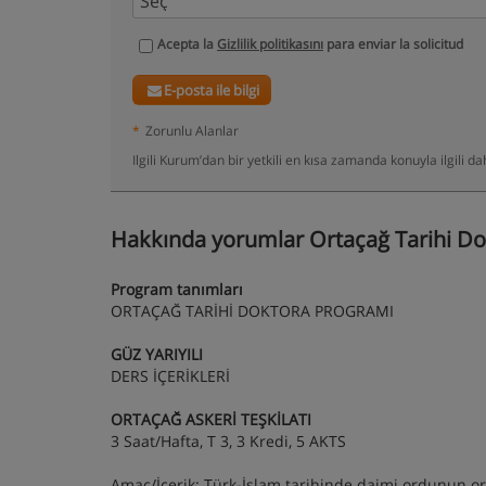
Acepta la
Gizlilik politikasını
para enviar la solicitud
E-posta ile bilgi
*
Zorunlu Alanlar
Ilgili Kurum’dan bir yetkili en kısa zamanda konuyla ilgili 
Hakkında yorumlar Ortaçağ Tarihi Do
Program tanımları
ORTAÇAĞ TARİHİ DOKTORA PROGRAMI
GÜZ YARIYILI
DERS İÇERİKLERİ
ORTAÇAĞ ASKERİ TEŞKİLATI
3 Saat/Hafta, T 3, 3 Kredi, 5 AKTS
Amaç/İçerik: Türk-İslam tarihinde daimi ordunun orta