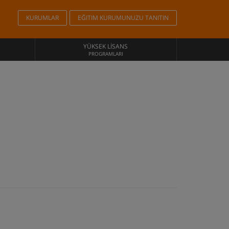
KURUMLAR
EĞITIM KURUMUNUZU TANITIN
YÜKSEK LISANS
PROGRAMLARI