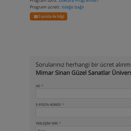
Program türü:
Doktora Programları
Program ücreti:
Isteğe bağlı
E-posta ile bilgi
Sorularınız herhangi bir ücret alın
Mimar Sinan Güzel Sanatlar Ünivers
AD
E-POSTA ADRESI
YERLEŞIM YERI