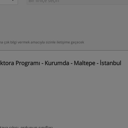
daha çok bilgi vermek amacıyla sizinle iletişime geçecek
ktora Programı - Kurumda - Maltepe - İstanbul
ya çıkışı, ordunun sınıfları,