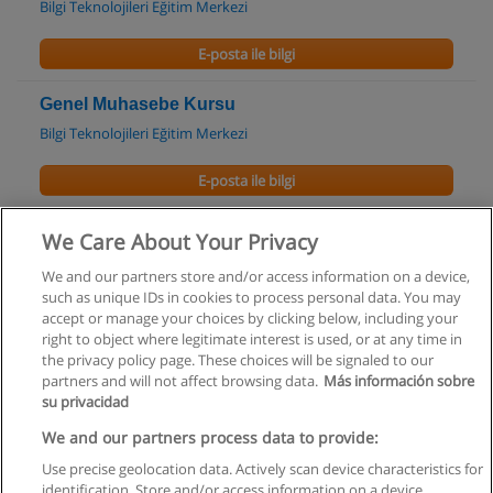
Bilgi Teknolojileri Eğitim Merkezi
E-posta ile bilgi
Genel Muhasebe Kursu
Bilgi Teknolojileri Eğitim Merkezi
E-posta ile bilgi
Temel Kambiyo Eğitimi
We Care About Your Privacy
RBLECTURER DIŞ TİCARET EĞİTİMLERİ
We and our partners store and/or access information on a device,
such as unique IDs in cookies to process personal data. You may
E-posta ile bilgi
accept or manage your choices by clicking below, including your
right to object where legitimate interest is used, or at any time in
the privacy policy page. These choices will be signaled to our
partners and will not affect browsing data.
Más información sobre
su privacidad
Kullanım koşulları
We and our partners process data to provide:
Use precise geolocation data. Actively scan device characteristics for
Gizlilik politikası
identification. Store and/or access information on a device.