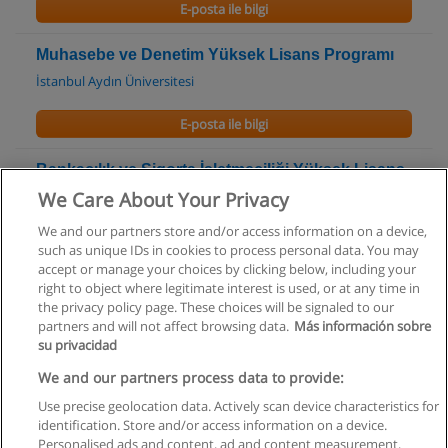
E-posta ile bilgi
Muhasebe ve Denetim Yüksek Lisans Programı
İstanbul Aydın Üniversitesi
E-posta ile bilgi
Bankacılık ve Sigorta İşletmeciliği Yüksek Lisans
Programı
We Care About Your Privacy
İstanbul Aydın Üniversitesi
We and our partners store and/or access information on a device,
such as unique IDs in cookies to process personal data. You may
E-posta ile bilgi
accept or manage your choices by clicking below, including your
right to object where legitimate interest is used, or at any time in
the privacy policy page. These choices will be signaled to our
partners and will not affect browsing data.
Más información sobre
su privacidad
Kullanım koşulları
We and our partners process data to provide:
Use precise geolocation data. Actively scan device characteristics for
Gizlilik politikası
identification. Store and/or access information on a device.
Personalised ads and content, ad and content measurement,
İletişim Educaedu