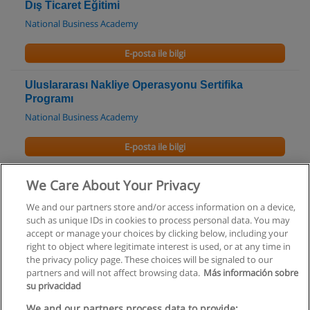
Dış Ticaret Eğitimi
National Business Academy
E-posta ile bilgi
Uluslararası Nakliye Operasyonu Sertifika
Programı
National Business Academy
E-posta ile bilgi
E-Ticaret Sertifika Programı
We Care About Your Privacy
National Business Academy
We and our partners store and/or access information on a device,
such as unique IDs in cookies to process personal data. You may
E-posta ile bilgi
accept or manage your choices by clicking below, including your
right to object where legitimate interest is used, or at any time in
the privacy policy page. These choices will be signaled to our
partners and will not affect browsing data.
Más información sobre
su privacidad
Kullanım koşulları
We and our partners process data to provide: