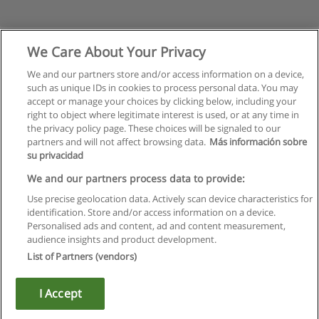
We Care About Your Privacy
We and our partners store and/or access information on a device,
such as unique IDs in cookies to process personal data. You may
accept or manage your choices by clicking below, including your
right to object where legitimate interest is used, or at any time in
the privacy policy page. These choices will be signaled to our
partners and will not affect browsing data.
Más información sobre
su privacidad
Kullanım koşulları
We and our partners process data to provide:
Use precise geolocation data. Actively scan device characteristics for
Gizlilik politikası
identification. Store and/or access information on a device.
Personalised ads and content, ad and content measurement,
İletişim Educaedu
audience insights and product development.
List of Partners (vendors)
Copyright © Educaedu Business S.L. - CIF : B-95610580: -
www.educaedu-turkiye.com
I Accept