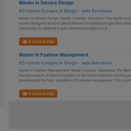
Máster in Service Design
IED Istituto Europeo di Design - sede Barcelona
Master in Service Design. Master Courses - Barcelona The Master in S
service designers to learn about different conceptual perspectives when
opportunity for students to gain theoretical insight and to...
E-posta ile bilgi
Master in Fashion Management
IED Istituto Europeo di Design - sede Barcelona
Master in Fashion Management. Master Courses - Barcelona The Mas
teaches experts all about innovation in the world of fashion including
planning and the basic principles of business management. This course
E-posta ile bilgi