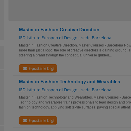
Master in Fashion Creative Direction
IED Istituto Europeo di Design - sede Barcelona
Master in Fashion Creative Direction. Master Courses - Barcelona No
more than just a logo, the role of creative directors is gaining ground. 
steering a brand through the conceptual universe guided...
E-posta ile bilgi
Master in Fashion Technology and Wearables
IED Istituto Europeo di Design - sede Barcelona
Master in Fashion Technology and Wearables. Master Courses - Barce
Technology and Wearables trains professionals to lead design and pr
fashion technology, applying soft textile surfaces, paying special attenti
E-posta ile bilgi