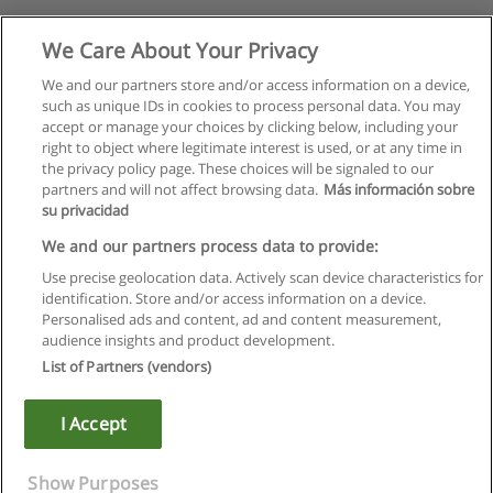
We Care About Your Privacy
We and our partners store and/or access information on a device,
such as unique IDs in cookies to process personal data. You may
accept or manage your choices by clicking below, including your
right to object where legitimate interest is used, or at any time in
the privacy policy page. These choices will be signaled to our
partners and will not affect browsing data.
Más información sobre
su privacidad
We and our partners process data to provide:
Use precise geolocation data. Actively scan device characteristics for
identification. Store and/or access information on a device.
Kullanım koşulları
Personalised ads and content, ad and content measurement,
audience insights and product development.
Gizlilik politikası
List of Partners (vendors)
İletişim Educaedu
I Accept
Copyright © Educaedu Business S.L. - CIF : B-95610580: -
www.educaedu-turkiye.com
Show Purposes