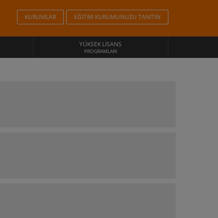
KURUMLAR
EĞITIM KURUMUNUZU TANITIN
YÜKSEK LISANS
PROGRAMLARI