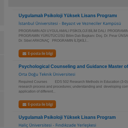
Uygulamalı Psikoloji Yüksek Lisans Programı
İstanbul Üniversitesi - Beyazıt ve Vezneciler Kampüsü
PROGRAMIN ADI UYGULAMALI PSİKOLOJİ BİLİM DALI PROGRAMI
PROGRAMIN YÜRÜTÜCÜSÜ Bilim Dalı Başkanı: Doç. Dr. Pınar ÜNSAL A
Dr. Sibel ARKONAÇ PROGRAMIN İLİŞKİLİ...
E-posta ile bilgi
Psychological Counseling and Guidance Master o
Orta Doğu Teknik Üniversitesi
Required Courses EDS 502 Research Methods in Education (3-0)3 
research process and procedures; understanding and developing com
application of different...
E-posta ile bilgi
Uygulamalı Psikoloji Yüksek Lisans Program
Haliç Üniversitesi - Fındıkzade Yerleşkesi