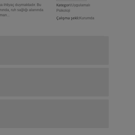
Kategori:
ga ihtiyaç duymaktadır. Bu
Uygulamalı
nında, ruh sağlığı alanında
Psikoloji
man...
Çalışma şekli:
Kurumda