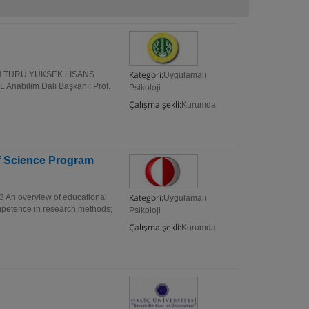
Kategori:
N TÜRÜ YÜKSEK LİSANS
Uygulamalı
nabilim Dalı Başkanı: Prof.
Psikoloji
Çalışma şekli:
Kurumda
f Science Program
Kategori:
An overview of educational
Uygulamalı
petence in research methods;
Psikoloji
Çalışma şekli:
Kurumda