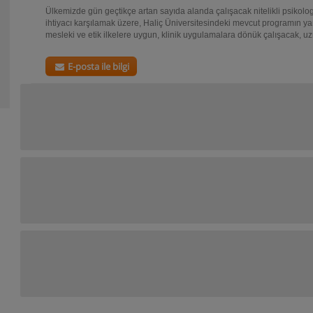
Ülkemizde gün geçtikçe artan sayıda alanda çalışacak nitelikli psikolo
ihtiyacı karşılamak üzere, Haliç Üniversitesindeki mevcut programın ya
mesleki ve etik ilkelere uygun, klinik uygulamalara dönük çalışacak, uz
E-posta ile bilgi