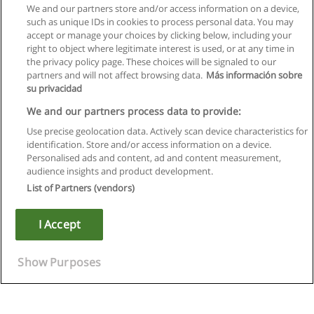
We and our partners store and/or access information on a device,
such as unique IDs in cookies to process personal data. You may
accept or manage your choices by clicking below, including your
right to object where legitimate interest is used, or at any time in
the privacy policy page. These choices will be signaled to our
partners and will not affect browsing data.
Más información sobre
su privacidad
We and our partners process data to provide:
Use precise geolocation data. Actively scan device characteristics for
identification. Store and/or access information on a device.
Kullanım koşulları
Personalised ads and content, ad and content measurement,
audience insights and product development.
Gizlilik politikası
List of Partners (vendors)
İletişim Educaedu
I Accept
Copyright © Educaedu Business S.L. - CIF : B-95610580: -
www.educaedu-turkiye.com
Show Purposes