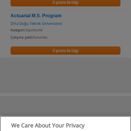
E-posta ile bilgi
Actuarial M.S. Program
Orta Doğu Teknik Üniversitesi
Kategori:
Sigortacılık
Çalışma şekli:
Kurumda
E-posta ile bilgi
We Care About Your Privacy