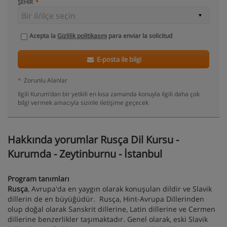
ŞEHIR
Acepta la
Gizlilik politikasını
para enviar la solicitud
E-posta ile bilgi
*
Zorunlu Alanlar
Ilgili Kurum’dan bir yetkili en kısa zamanda konuyla ilgili daha çok
bilgi vermek amacıyla sizinle iletişime geçecek
Hakkında yorumlar Rusça Dil Kursu -
Kurumda - Zeytinburnu - İstanbul
Program tanımları
Rusça
, Avrupa'da en yaygın olarak konuşulan dildir ve Slavik
dillerin de en büyüğüdür. Rusça, Hint-Avrupa Dillerinden
olup doğal olarak Sanskrit dillerine, Latin dillerine ve Cermen
dillerine benzerlikler taşımaktadır. Genel olarak, eski Slavik