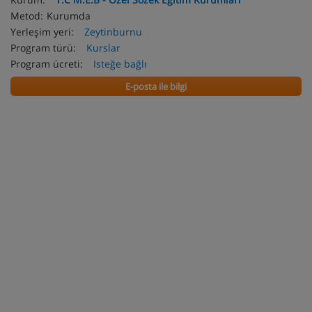
Metod:
Kurumda
Yerleşim yeri:
Zeytinburnu
Program türü:
Kurslar
Program ücreti:
Isteğe bağlı
E-posta ile bilgi