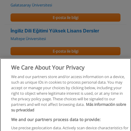
Galatasaray Üniversitesi
E-posta ile bilgi
İngiliz Dili Eğitimi Yüksek Lisans Dersler
Maltepe Üniversitesi
E-posta ile bilgi
Çeviri Yüksek Lisans Programı
We Care About Your Privacy
Okan Üniversitesi
We and our partners store and/or access information on a device,
such as unique IDs in cookies to process personal data. You may
E-posta ile bilgi
accept or manage your choices by clicking below, including your
right to object where legitimate interest is used, or at any time in
the privacy policy page. These choices will be signaled to our
partners and will not affect browsing data.
Más información sobre
su privacidad
Kullanım koşulları
We and our partners process data to provide:
Use precise geolocation data. Actively scan device characteristics for
Gizlilik politikası