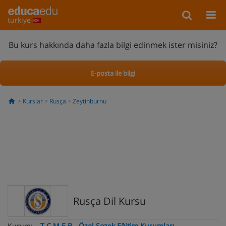
türkiye
Bu kurs hakkında daha fazla bilgi edinmek ister misiniz?
E-posta ile bilgi
Kurslar
Rusça
Zeytinburnu
Rusça Dil Kursu
Kurum:
T.C M.E.B - Özel Sozek Eğitim Kurumları