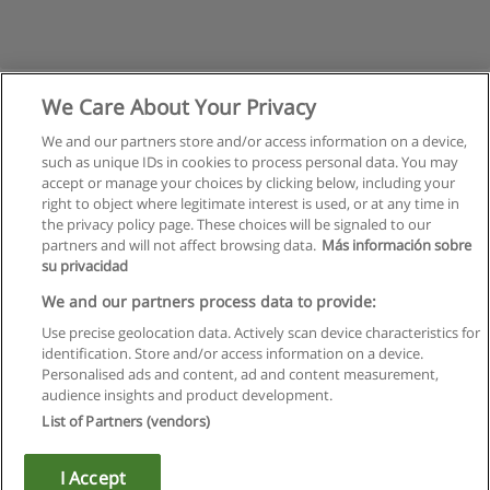
We Care About Your Privacy
We and our partners store and/or access information on a device,
such as unique IDs in cookies to process personal data. You may
accept or manage your choices by clicking below, including your
right to object where legitimate interest is used, or at any time in
the privacy policy page. These choices will be signaled to our
partners and will not affect browsing data.
Más información sobre
su privacidad
Kullanım koşulları
We and our partners process data to provide:
Use precise geolocation data. Actively scan device characteristics for
Gizlilik politikası
identification. Store and/or access information on a device.
Personalised ads and content, ad and content measurement,
İletişim Educaedu
audience insights and product development.
List of Partners (vendors)
Copyright © Educaedu Business S.L. - CIF : B-95610580: -
www.educaedu-turkiye.com
I Accept