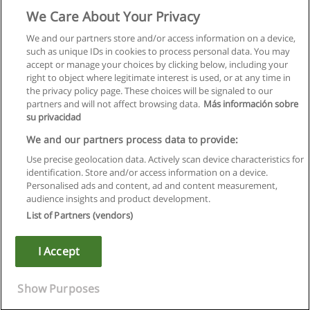
We Care About Your Privacy
We and our partners store and/or access information on a device,
such as unique IDs in cookies to process personal data. You may
accept or manage your choices by clicking below, including your
right to object where legitimate interest is used, or at any time in
the privacy policy page. These choices will be signaled to our
partners and will not affect browsing data.
Más información sobre
su privacidad
We and our partners process data to provide:
Use precise geolocation data. Actively scan device characteristics for
identification. Store and/or access information on a device.
Kullanım koşulları
Personalised ads and content, ad and content measurement,
audience insights and product development.
Gizlilik politikası
List of Partners (vendors)
İletişim Educaedu
I Accept
Copyright © Educaedu Business S.L. - CIF : B-95610580: -
www.educaedu-turkiye.com
Show Purposes