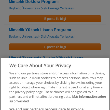
Mimarlık Doktora Programı
Beykent Üniversitesi - Şişli-Ayazağa Yerleşkesi
E-posta ile bilgi
Mimarlik Yüksek Lisans Programı
Beykent Üniversitesi - Şişli-Ayazağa Yerleşkesi
E-posta ile bilgi
Mimari Tasarımda Bilişim Yüksek Lisans
Programı
We Care About Your Privacy
İstanbul Teknik Üniversitesi - Taşkışla Kampüsü
We and our partners store and/or access information on a device,
such as unique IDs in cookies to process personal data. You may
E-posta ile bilgi
accept or manage your choices by clicking below, including your
right to object where legitimate interest is used, or at any time in
the privacy policy page. These choices will be signaled to our
partners and will not affect browsing data.
Más información sobre
su privacidad
Kullanım koşulları
We and our partners process data to provide: