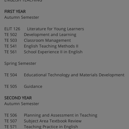
FIRST YEAR
Autumn Semester
ELIT 126 Literature for Young Learners
TE 502 Development and Learning
TE 503 Classroom Management
TE 541 English Teaching Methods II
TE 561 School Experience II in English
Spring Semester
TE 504 Educational Technology and Materials Development
TE 505 Guidance
SECOND YEAR
Autumn Semester
TE 506 Planning and Assessment in Teaching
TE 507 Subject Area Textbook Review
TE 571 Teaching Practice in English