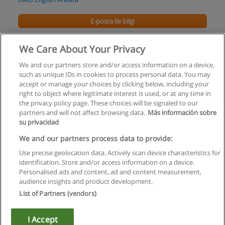
E-posta ile bilgi
Fen Bilgisi Öğretmenliği Yüksek Lisans Programı
We Care About Your Privacy
Orta Doğu Teknik Üniversitesi
We and our partners store and/or access information on a device,
such as unique IDs in cookies to process personal data. You may
E-posta ile bilgi
accept or manage your choices by clicking below, including your
right to object where legitimate interest is used, or at any time in
the privacy policy page. These choices will be signaled to our
partners and will not affect browsing data.
Más información sobre
su privacidad
Kullanım koşulları
We and our partners process data to provide:
Use precise geolocation data. Actively scan device characteristics for
Gizlilik politikası
identification. Store and/or access information on a device.
Personalised ads and content, ad and content measurement,
İletişim Educaedu
audience insights and product development.
List of Partners (vendors)
Copyright © Educaedu Business S.L. - CIF : B-95610580: -
www.educaedu-turkiye.com
I Accept