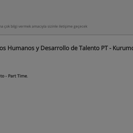
daha çok bilgi vermek amacıyla sizinle iletişime geçecek
os Humanos y Desarrollo de Talento PT - Kurumd
o - Part Time
.