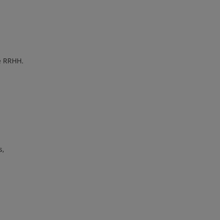
de RRHH.
s,