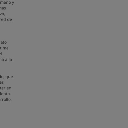
humano y
imas
vo,
 red de
mato
 time
el
ia a la
do, que
es
ter en
lento,
rrollo.