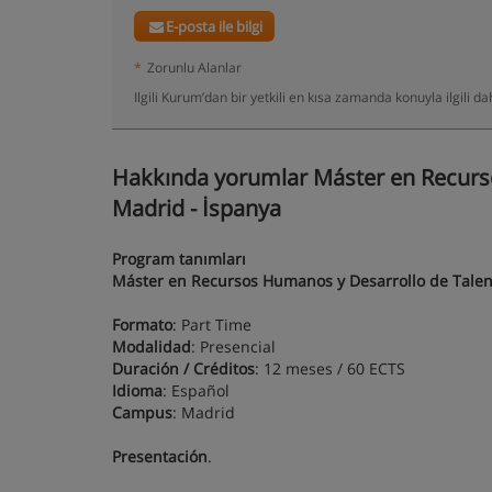
E-posta ile bilgi
*
Zorunlu Alanlar
Ilgili Kurum’dan bir yetkili en kısa zamanda konuyla ilgili 
Hakkında yorumlar Máster en Recurs
Madrid - İspanya
Program tanımları
Máster en Recursos Humanos y Desarrollo de Talent
Formato
: Part Time
Modalidad
: Presencial
Duración / Créditos
: 12 meses / 60 ECTS
Idioma
: Español
Campus
: Madrid
Presentación
.