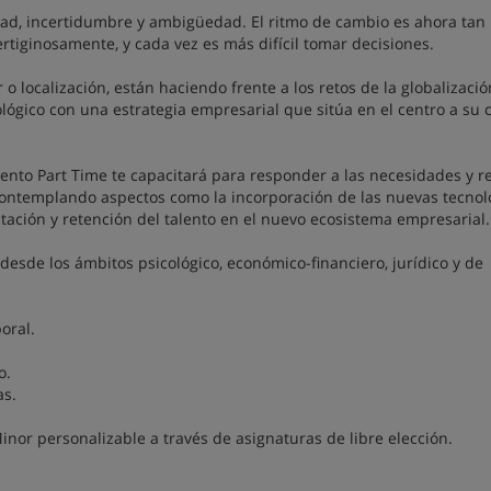
idad, incertidumbre y ambigüedad. El ritmo de cambio es ahora tan
tiginosamente, y cada vez es más difícil tomar decisiones.
 localización, están haciendo frente a los retos de la globalización
ológico con una estrategia empresarial que sitúa en el centro a su c
nto Part Time te capacitará para responder a las necesidades y re
contemplando aspectos como la incorporación de las nuevas tecnolo
citación y retención del talento en el nuevo ecosistema empresarial.
sde los ámbitos psicológico, económico-financiero, jurídico y de
oral.
o.
as.
inor personalizable a través de asignaturas de libre elección.