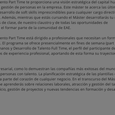
nto Part Time te proporciona una visión estratégica del capital 
 gestión de personas en la empresa. Este máster te acerca las últ
arrollo de soft skills imprescindibles para cualquier cargo directi
n. Además, mientras que estás cursando el Máster desarrollarás tu
 de clase, de nuestro claustro y de todas las oportunidades de
e el formar parte de la comunidad de EAE.
ento Part Time está dirigido a profesionales que necesitan un for
al. El programa se ofrece presencialmente en fines de semana (part
os y Desarrollo de Talento Full Time, el perfil del participante d
 de experiencia profesional, aportando de esta forma su trayector
mpresarial, como lo demuestran las compañías más exitosas del mun
ersonas con talento. La planificación estratégica de las plantillas 
a parte del corazón de cualquier negocio. En el transcurso del Más
 aprenderás sobre relaciones laborales, atracción y gestión del ta
icio, gestión de proyectos y nuevas tendencias en formación y desa