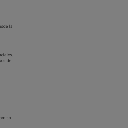
esde la
ciales.
vos de
romiso