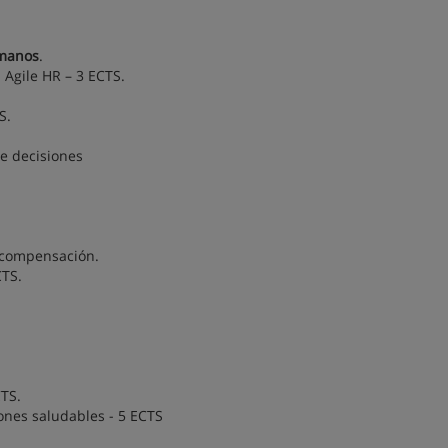
umanos
.
Agile HR – 3 ECTS.
S.
e decisiones
y compensación.
CTS.
CTS.
iones saludables - 5 ECTS