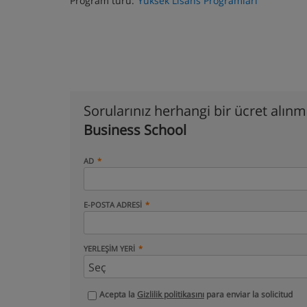
Program türü:
Yüksek Lisans Programları
Sorularınız herhangi bir ücret alın
Business School
AD
E-POSTA ADRESI
YERLEŞIM YERI
Acepta la
Gizlilik politikasını
para enviar la solicitud