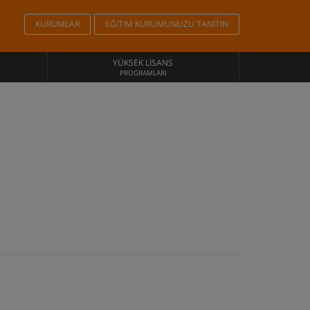
KURUMLAR
EĞITIM KURUMUNUZU TANITIN
YÜKSEK LISANS
PROGRAMLARI