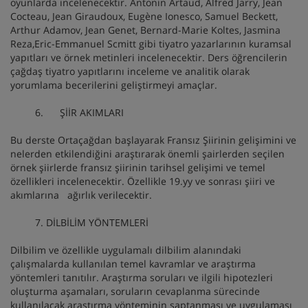
oyunlarda incelenecektir. Antonin Artaud, Alfred Jarry, Jean
Cocteau, Jean Giraudoux, Eugène Ionesco, Samuel Beckett,
Arthur Adamov, Jean Genet, Bernard-Marie Koltes, Jasmina
Reza,Eric-Emmanuel Scmitt gibi tiyatro yazarlarının kuramsal
yapıtları ve örnek metinleri incelenecektir. Ders öğrencilerin
çağdaş tiyatro yapıtlarını inceleme ve analitik olarak
yorumlama becerilerini geliştirmeyi amaçlar.
6. ŞİİR AKIMLARI
Bu derste Ortaçağdan başlayarak Fransız Şiirinin gelişimini ve
nelerden etkilendiğini araştırarak önemli şairlerden seçilen
örnek şiirlerde fransız şiirinin tarihsel gelişimi ve temel
özellikleri incelenecektir. Özellikle 19.yy ve sonrası şiiri ve
akımlarına ağırlık verilecektir.
7. DİLBİLİM YÖNTEMLERİ
Dilbilim ve özellikle uygulamalı dilbilim alanındaki
çalışmalarda kullanılan temel kavramlar ve araştırma
yöntemleri tanıtılır. Araştırma soruları ve ilgili hipotezleri
oluşturma aşamaları, soruların cevaplanma sürecinde
kullanılacak araştırma yönteminin saptanması ve uygulaması