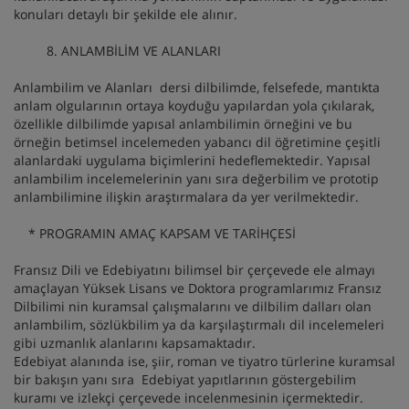
konuları detaylı bir şekilde ele alınır.
8. ANLAMBİLİM VE ALANLARI
Anlambilim ve Alanları dersi dilbilimde, felsefede, mantıkta
anlam olgularının ortaya koyduğu yapılardan yola çıkılarak,
özellikle dilbilimde yapısal anlambilimin örneğini ve bu
örneğin betimsel incelemeden yabancı dil öğretimine çeşitli
alanlardaki uygulama biçimlerini hedeflemektedir. Yapısal
anlambilim incelemelerinin yanı sıra değerbilim ve prototip
anlambilimine ilişkin araştırmalara da yer verilmektedir.
* PROGRAMIN AMAÇ KAPSAM VE TARİHÇESİ
Fransız Dili ve Edebiyatını bilimsel bir çerçevede ele almayı
amaçlayan Yüksek Lisans ve Doktora programlarımız Fransız
Dilbilimi nin kuramsal çalışmalarını ve dilbilim dalları olan
anlambilim, sözlükbilim ya da karşılaştırmalı dil incelemeleri
gibi uzmanlık alanlarını kapsamaktadır.
Edebiyat alanında ise, şiir, roman ve tiyatro türlerine kuramsal
bir bakışın yanı sıra Edebiyat yapıtlarının göstergebilim
kuramı ve izlekçi çerçevede incelenmesinin içermektedir.