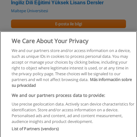
İngiliz Dili Eğitimi Yüksek Lisans Dersler
Maltepe Üniversitesi
E-posta ile bilgi
Çeviri Yüksek Lisans Programı
We Care About Your Privacy
Okan Üniversitesi
We and our partners store and/or access information on a device,
such as unique IDs in cookies to process personal data. You may
E-posta ile bilgi
accept or manage your choices by clicking below, including your
right to object where legitimate interest is used, or at any time in
the privacy policy page. These choices will be signaled to our
partners and will not affect browsing data.
Más información sobre
su privacidad
Kullanım koşulları
We and our partners process data to provide:
Use precise geolocation data. Actively scan device characteristics for
Gizlilik politikası
identification. Store and/or access information on a device.
Personalised ads and content, ad and content measurement,
İletişim Educaedu
audience insights and product development.
List of Partners (vendors)
Copyright © Educaedu Business S.L. - CIF : B-95610580: -
www.educaedu-turkiye.com