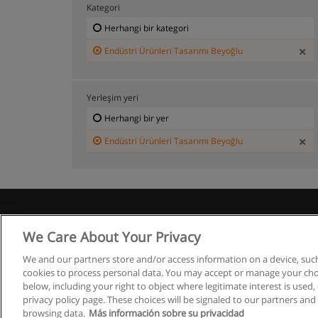
Kategori
Herhangi bir kategori
Endüstri Ürünleri Tasarımı Beyoğlu
Yerleşim yeri
Herhangi bir yer
Endüstri Ürünleri Tasarımı Beyoğlu
We Care About Your Privacy
Co
We and our partners store and/or access information on a device, such
cookies to process personal data. You may accept or manage your choi
below, including your right to object where legitimate interest is used, 
privacy policy page. These choices will be signaled to our partners and 
browsing data.
Más información sobre su privacidad