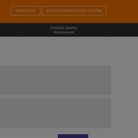
KURUMLAR
EĞITIM KURUMUNUZU TANITIN
YÜKSEK LISANS
PROGRAMLARI