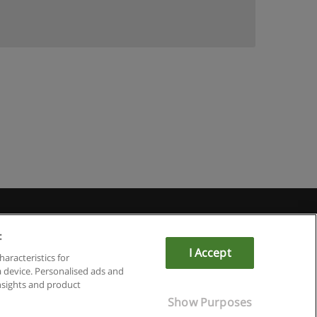
:
I Accept
om
haracteristics for
a device. Personalised ads and
sights and product
Show Purposes