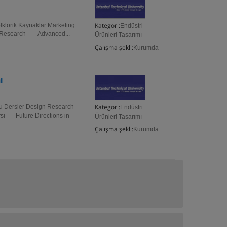
Kategori:
lklorik Kaynaklar Marketing
Endüstri
n Research Advanced...
Ürünleri Tasarımı
Çalışma şekli:
Kurumda
ı
Kategori:
lu Dersler Design Research
Endüstri
ersi Future Directions in
Ürünleri Tasarımı
Çalışma şekli:
Kurumda