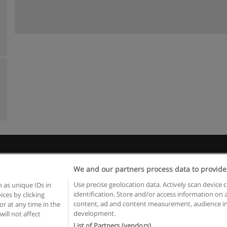
Kullanım koşulları
Gizlilik politikası
İletişim Educaedu
We and our partners process data to provide
pyright © Educaedu Business S.L. - CIF : B-95610580: -
www.educaedu-turkiye.c
Use precise geolocation data. Actively scan device c
 as unique IDs in
identification. Store and/or access information on 
ces by clicking
content, ad and content measurement, audience in
or at any time in the
development.
will not affect
List of Partners (vendors)