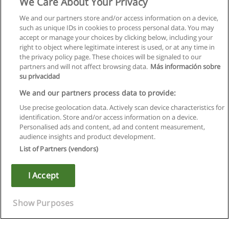
We Care About Your Privacy
We and our partners store and/or access information on a device,
such as unique IDs in cookies to process personal data. You may
accept or manage your choices by clicking below, including your
right to object where legitimate interest is used, or at any time in
the privacy policy page. These choices will be signaled to our
partners and will not affect browsing data.
Más información sobre
su privacidad
We and our partners process data to provide:
Use precise geolocation data. Actively scan device characteristics for
identification. Store and/or access information on a device.
Kullanım koşulları
Personalised ads and content, ad and content measurement,
audience insights and product development.
Gizlilik politikası
List of Partners (vendors)
İletişim Educaedu
I Accept
Copyright © Educaedu Business S.L. - CIF : B-95610580: -
www.educaedu-turkiye.com
Show Purposes