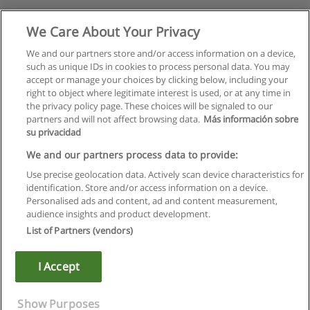
We Care About Your Privacy
We and our partners store and/or access information on a device,
such as unique IDs in cookies to process personal data. You may
accept or manage your choices by clicking below, including your
right to object where legitimate interest is used, or at any time in
the privacy policy page. These choices will be signaled to our
partners and will not affect browsing data.
Más información sobre
su privacidad
We and our partners process data to provide:
Use precise geolocation data. Actively scan device characteristics for
identification. Store and/or access information on a device.
Kullanım koşulları
Personalised ads and content, ad and content measurement,
audience insights and product development.
Gizlilik politikası
List of Partners (vendors)
İletişim Educaedu
I Accept
Copyright © Educaedu Business S.L. - CIF : B-95610580: -
www.educaedu-turkiye.com
Show Purposes