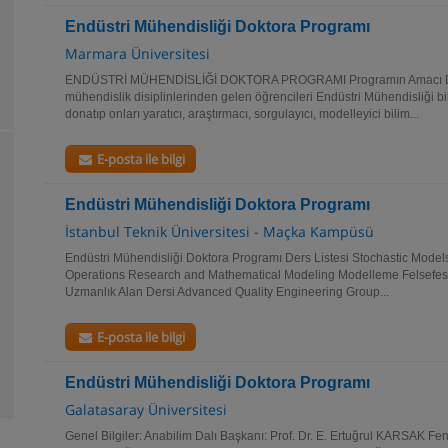
Endüstri Mühendisliği Doktora Programı
Marmara Üniversitesi
ENDÜSTRİ MÜHENDİSLİĞİ DOKTORA PROGRAMI Programın Amacı Dok
mühendislik disiplinlerinden gelen öğrencileri Endüstri Mühendisliği bil
donatıp onları yaratıcı, araştırmacı, sorgulayıcı, modelleyici bilim...
E-posta ile bilgi
Endüstri Mühendisliği Doktora Programı
İstanbul Teknik Üniversitesi - Maçka Kampüsü
Endüstri Mühendisliği Doktora Programı Ders Listesi Stochastic Model
Operations Research and Mathematical Modeling Modelleme Felsef
Uzmanlık Alan Dersi Advanced Quality Engineering Group...
E-posta ile bilgi
Endüstri Mühendisliği Doktora Programı
Galatasaray Üniversitesi
Genel Bilgiler: Anabilim Dalı Başkanı: Prof. Dr. E. Ertuğrul KARSAK Fen