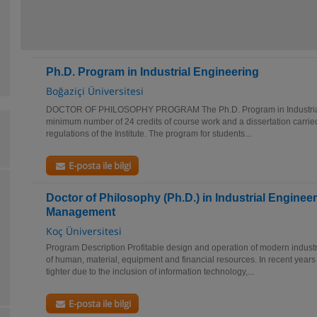
Ph.D. Program in Industrial Engineering
Boğaziçi Üniversitesi
DOCTOR OF PHILOSOPHY PROGRAM The Ph.D. Program in Industrial
minimum number of 24 credits of course work and a dissertation carried
regulations of the Institute. The program for students...
E-posta ile bilgi
Doctor of Philosophy (Ph.D.) in Industrial Enginee
Management
Koç Üniversitesi
Program Description Profitable design and operation of modern industr
of human, material, equipment and financial resources. In recent years
tighter due to the inclusion of information technology,...
E-posta ile bilgi