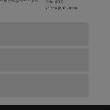
zla değişim gösteren bir alan
Mühendisliği
Çalışma şekli:
Kurumda