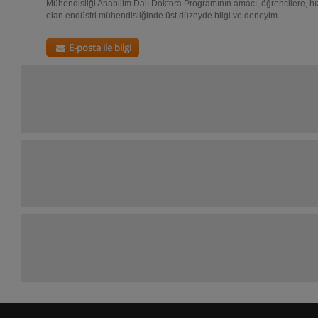
Mühendisliği Anabilim Dalı Doktora Programının amacı, öğrencilere, hı
olan endüstri mühendisliğinde üst düzeyde bilgi ve deneyim...
E-posta ile bilgi