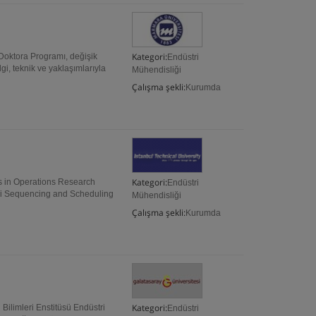
Kategori:
tora Programı, değişik
Endüstri
gi, teknik ve yaklaşımlarıyla
Mühendisliği
Çalışma şekli:
Kurumda
Kategori:
s in Operations Research
Endüstri
esi Sequencing and Scheduling
Mühendisliği
Çalışma şekli:
Kurumda
Kategori:
 Bilimleri Enstitüsü Endüstri
Endüstri