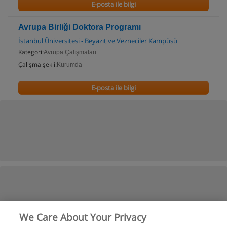
E-posta ile bilgi
Avrupa Birliği Doktora Programı
İstanbul Üniversitesi - Beyazıt ve Vezneciler Kampüsü
Kategori:
Avrupa Çalışmaları
Çalışma şekli:
Kurumda
E-posta ile bilgi
We Care About Your Privacy