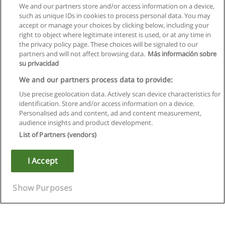
We and our partners store and/or access information on a device,
such as unique IDs in cookies to process personal data. You may
accept or manage your choices by clicking below, including your
right to object where legitimate interest is used, or at any time in
the privacy policy page. These choices will be signaled to our
partners and will not affect browsing data.
Más información sobre
su privacidad
We and our partners process data to provide:
Use precise geolocation data. Actively scan device characteristics for
identification. Store and/or access information on a device.
Kullanım koşulları
Personalised ads and content, ad and content measurement,
audience insights and product development.
Gizlilik politikası
List of Partners (vendors)
İletişim Educaedu
I Accept
Copyright © Educaedu Business S.L. - CIF : B-95610580: -
www.educaedu-turkiye.com
Show Purposes