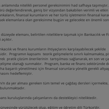
 anlamında nitelikli personel gereksinimini had safhaya taşımıştır.
rü değerlendirerek, geniş bir vizyondan bakabilen verimli ve etkin
bankaların, finansal kurumların ve her türlü işletmenin finansal kara
üksek elemanlara olan gereksinme bugün ve gelecekte en önemli so
 düzeyde elemanı, belirtilen niteliklere taşımak için Bankacılık ve F
açıktır.
acılık ve finans kurumların ihtiyaçlarını karşılayabilecek şekilde
esidir. Programın kapsamı teorik gelişmelerle sınırlı kalmamakta, p
rek pratik çözüm önerilerinin tartışılması sağlanarak, en son ve ç
ki gelişme olanağı sunmaktır. Program, banka ve finans sektöründe 
ha başarılı yönetilmesi için finansal sorunlara yönelik gerekli altya
lmasını hedeflemiştir.
ı’n da yer alması gereken tüm temel ve çağdaş dersleri içermekte,
 bulunmaktadır.
ans kuruluşlarında çalışanlarını da destekleyici niteliktedir.
ünyesinde yürütülecek olup, eğitim ve öğretim dili Türkçe’dir.