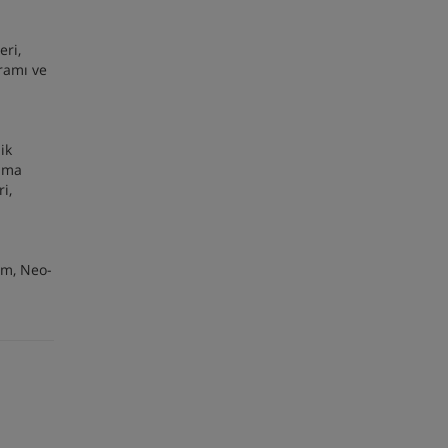
eri,
ramı ve
ik
Alma
i,
im, Neo-