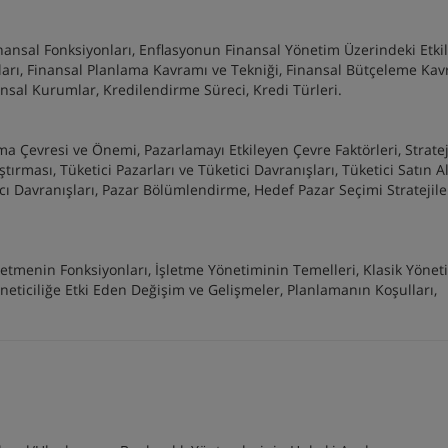
nansal Fonksiyonları, Enflasyonun Finansal Yönetim Üzerindeki Etkil
ları, Finansal Planlama Kavramı ve Tekniği, Finansal Bütçeleme Kav
nsal Kurumlar, Kredilendirme Süreci, Kredi Türleri.
 Çevresi ve Önemi, Pazarlamayı Etkileyen Çevre Faktörleri, Stratej
ırması, Tüketici Pazarları ve Tüketici Davranışları, Tüketici Satın 
ıcı Davranışları, Pazar Bölümlendirme, Hedef Pazar Seçimi Stratejiler
şletmenin Fonksiyonları, İşletme Yönetiminin Temelleri, Klasik Yönet
neticiliğe Etki Eden Değişim ve Gelişmeler, Planlamanın Koşulları,