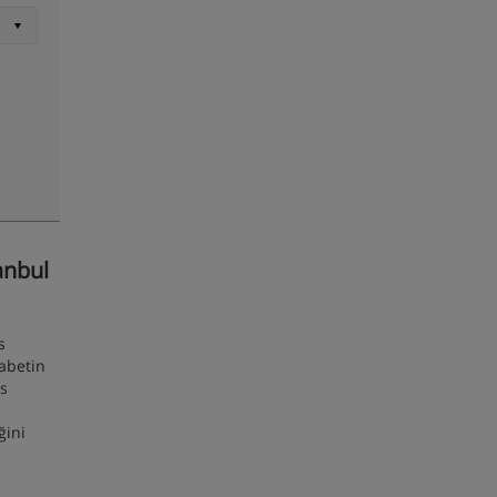
anbul
s
abetin
ns
ğini