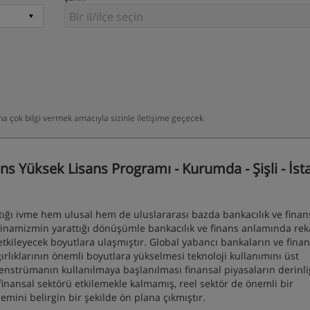
daha çok bilgi vermek amacıyla sizinle iletişime geçecek
s Yüksek Lisans Programı - Kurumda - Şişli - İst
ığı ivme hem ulusal hem de uluslararası bazda bankacılık ve finan
inamizmin yarattığı dönüşümle bankacılık ve finans anlamında rek
tkileyecek boyutlara ulaşmıştır. Global yabancı bankaların ve fina
ırlıklarının önemli boyutlara yükselmesi teknoloji kullanımını üst
l enstrümanın kullanılmaya başlanılması finansal piyasaların derinli
 finansal sektörü etkilemekle kalmamış, reel sektör de önemli bir
mini belirgin bir şekilde ön plana çıkmıştır.