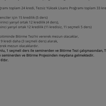
ğramı toplam 24 kredi, Tezsiz Yüksek Lisans Proğramı toplam 33 kr
enciler için 15 kredilik (5 ders)
rinci yarıyıl ortak 12 kredilik (4 ders),
nci yarıyıl ortak 12 kredilik (1’i kredisiz, 1’i seçmeli 5 ders)
n bitiminde Bitirme Tezi’ni vererek mezun olacaklar,
 9 kredi daha (3 seçmeli ders) alarak,
rerek mezun olacaklardır.
lu, 1 seçmeli ders ile seminerden ve Bitirme Tezi çalışmasından, T
ile seminerden ve Bitirme Projesinden meydana gelmektedir.
6’dır.