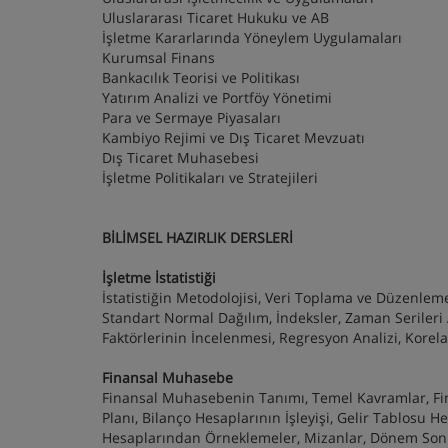
Uluslararası Ticaret Hukuku ve AB
İşletme Kararlarında Yöneylem Uygulamaları
Kurumsal Finans
Bankacılık Teorisi ve Politikası
Yatırım Analizi ve Portföy Yönetimi
Para ve Sermaye Piyasaları
Kambiyo Rejimi ve Dış Ticaret Mevzuatı
Dış Ticaret Muhasebesi
İşletme Politikaları ve Stratejileri
BİLİMSEL HAZIRLIK DERSLERİ
İşletme İstatistiği
İstatistiğin Metodolojisi, Veri Toplama ve Düzenleme
Standart Normal Dağılım, İndeksler, Zaman Serileri
Faktörlerinin İncelenmesi, Regresyon Analizi, Korela
Finansal Muhasebe
Finansal Muhasebenin Tanımı, Temel Kavramlar, Fina
Planı, Bilanço Hesaplarının İşleyişi, Gelir Tablosu 
Hesaplarından Örneklemeler, Mizanlar, Dönem Sonu