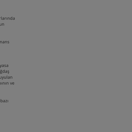
rlarında
run
inans
iyasa
ağdaş
duyulan
pının ve
 bazı