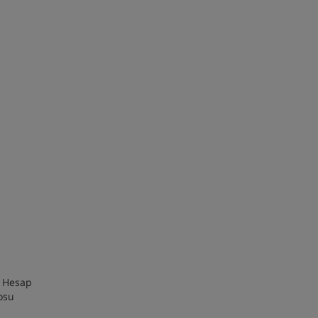
n Hesap
losu