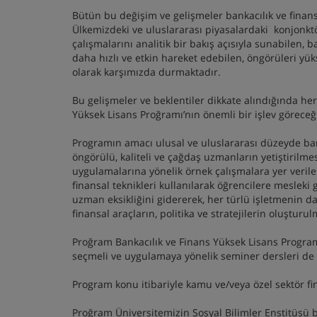
Bütün bu değişim ve gelişmeler bankacılık ve finans
Ülkemizdeki ve uluslararası piyasalardaki konjonktö
çalışmalarını analitik bir bakış açısıyla sunabilen, 
daha hızlı ve etkin hareket edebilen, öngörüleri y
olarak karşımızda durmaktadır.
Bu gelişmeler ve beklentiler dikkate alındığında her
Yüksek Lisans Proğramı’nın önemli bir işlev göreceği 
Programın amacı ulusal ve uluslararası düzeyde bank
öngörülü, kaliteli ve çağdaş uzmanların yetiştirilm
uygulamalarına yönelik örnek çalışmalara yer verile
finansal teknikleri kullanılarak öğrencilere mesle
uzman eksikliğini gidererek, her türlü işletmenin da
finansal araçların, politika ve stratejilerin oluşturu
Proğram Bankacılık ve Finans Yüksek Lisans Program
seçmeli ve uygulamaya yönelik seminer dersleri de
Program konu itibariyle kamu ve/veya özel sektör fin
Proğram Üniversitemizin Sosyal Bilimler Enstitüsü b