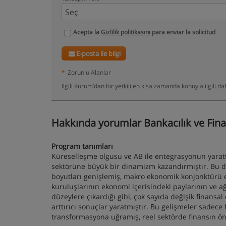
Acepta la
Gizlilik politikasını
para enviar la solicitud
E-posta ile bilgi
*
Zorunlu Alanlar
Ilgili Kurum’dan bir yetkili en kısa zamanda konuyla ilgili 
Hakkında yorumlar Bankacılık ve Finan
Program tanımları
Küreselleşme olgusu ve AB ile entegrasyonun yaratt
sektörüne büyük bir dinamizm kazandırmıştır. Bu d
boyutları genişlemiş, makro ekonomik konjonktürü e
kuruluşlarının ekonomi içerisindeki paylarının ve ağ
düzeylere çıkardığı gibi, çok sayıda değişik finansa
arttırıcı sonuçlar yaratmıştır. Bu gelişmeler sadece
transformasyona uğramış, reel sektörde finansın öne