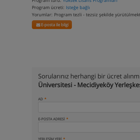
Program türü:
Yüksek Lisans Programları
Program ücreti:
Isteğe bağlı
Yorumlar:
Program tezli - tezsiz şekilde yürütülmek
E-posta ile bilgi
Sorularınız herhangi bir ücret alın
Üniversitesi - Mecidiyeköy Yerleşke
AD
E-POSTA ADRESI
YERLEŞIM YERI