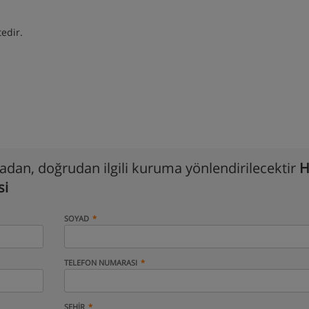
tedir.
madan, doğrudan ilgili kuruma yönlendirilecektir
H
si
SOYAD
TELEFON NUMARASI
ŞEHIR