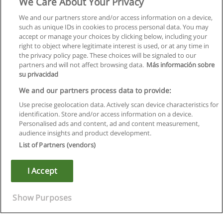
We Care About Your Privacy
We and our partners store and/or access information on a device,
such as unique IDs in cookies to process personal data. You may
accept or manage your choices by clicking below, including your
right to object where legitimate interest is used, or at any time in
the privacy policy page. These choices will be signaled to our
partners and will not affect browsing data.
Más información sobre
su privacidad
We and our partners process data to provide:
Use precise geolocation data. Actively scan device characteristics for
identification. Store and/or access information on a device.
Kullanım koşulları
Personalised ads and content, ad and content measurement,
audience insights and product development.
Gizlilik politikası
List of Partners (vendors)
İletişim Educaedu
I Accept
Copyright © Educaedu Business S.L. - CIF : B-95610580: -
www.educaedu-turkiye.com
Show Purposes