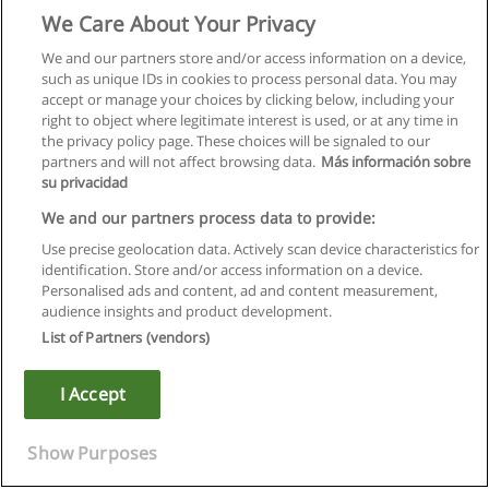
We Care About Your Privacy
We and our partners store and/or access information on a device,
such as unique IDs in cookies to process personal data. You may
accept or manage your choices by clicking below, including your
right to object where legitimate interest is used, or at any time in
the privacy policy page. These choices will be signaled to our
partners and will not affect browsing data.
Más información sobre
su privacidad
We and our partners process data to provide:
Use precise geolocation data. Actively scan device characteristics for
identification. Store and/or access information on a device.
Kullanım koşulları
Personalised ads and content, ad and content measurement,
audience insights and product development.
Gizlilik politikası
List of Partners (vendors)
İletişim Educaedu
I Accept
Copyright © Educaedu Business S.L. - CIF : B-95610580: -
www.educaedu-turkiye.com
Show Purposes