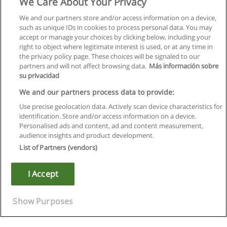
We Care About Your Privacy
We and our partners store and/or access information on a device,
such as unique IDs in cookies to process personal data. You may
accept or manage your choices by clicking below, including your
right to object where legitimate interest is used, or at any time in
the privacy policy page. These choices will be signaled to our
partners and will not affect browsing data.
Más información sobre
su privacidad
We and our partners process data to provide:
Use precise geolocation data. Actively scan device characteristics for
identification. Store and/or access information on a device.
Kullanım koşulları
Personalised ads and content, ad and content measurement,
audience insights and product development.
Gizlilik politikası
List of Partners (vendors)
İletişim Educaedu
I Accept
Copyright © Educaedu Business S.L. - CIF : B-95610580: -
www.educaedu-turkiye.com
Show Purposes