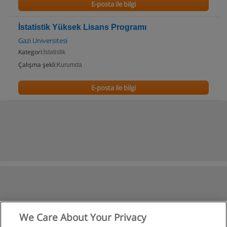
E-posta ile bilgi
İstatistik Yüksek Lisans Programı
Gazi Universitesi
Kategori:
İstatistik
Çalışma şekli:
Kurumda
E-posta ile bilgi
We Care About Your Privacy