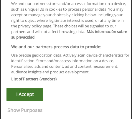
We and our partners store and/or access information on a device,
such as unique IDs in cookies to process personal data. You may
accept or manage your choices by clicking below, including your
right to object where legitimate interest is used, or at any time in
the privacy policy page. These choices will be signaled to our
partners and will not affect browsing data.
Más información sobre
su privacidad
We and our partners process data to provide:
Use precise geolocation data. Actively scan device characteristics for
identification. Store and/or access information on a device.
Kullanım koşulları
Personalised ads and content, ad and content measurement,
audience insights and product development.
Gizlilik politikası
List of Partners (vendors)
İletişim Educaedu
I Accept
Copyright © Educaedu Business S.L. - CIF : B-95610580: -
www.educaedu-turkiye.com
Show Purposes