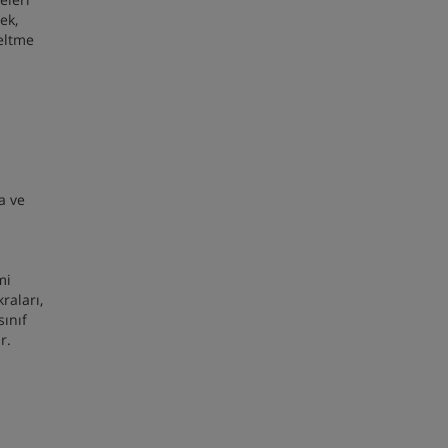
ek,
zeltme
a ve
mi
raları,
sınıf
ır.