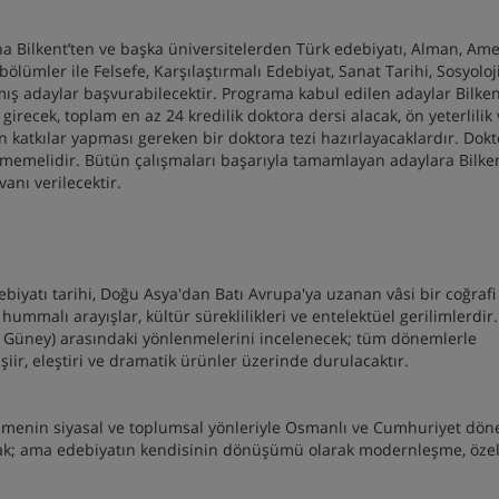
a Bilkent’ten ve başka üniversitelerden Türk edebiyatı, Alman, Ame
i bölümler ile Felsefe, Karşılaştırmalı Edebiyat, Sanat Tarihi, Sosyoloj
lmış adaylar başvurabilecektir. Programa kabul edilen adaylar Bilke
girecek, toplam en az 24 kredilik doktora dersi alacak, ön yeterlilik
ün katkılar yapması gereken bir doktora tezi hazırlayacaklardır. Dok
üşmemelidir. Bütün çalışmaları başarıyla tamamlayan adaylara Bilke
anı verilecektir.
iyatı tarihi, Doğu Asya'dan Batı Avrupa'ya uzanan vâsi bir coğrafi
 hummalı arayışlar, kültür süreklilikleri ve entelektüel gerilimlerdir
e Güney) arasındaki yönlenmelerini incelenecek; tüm dönemlerle
şiir, eleştiri ve dramatik ürünler üzerinde durulacaktır.
eşmenin siyasal ve toplumsal yönleriyle Osmanlı ve Cumhuriyet dö
cak; ama edebiyatın kendisinin dönüşümü olarak modernleşme, özelli