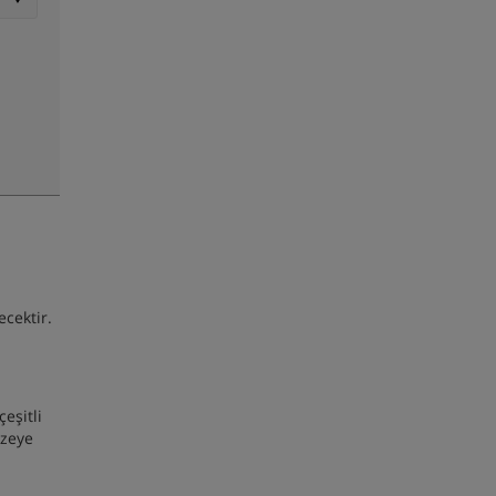
cektir.
eşitli
üzeye