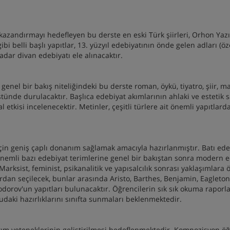
azandırmayı hedefleyen bu derste en eski Türk şiirleri, Orhon Yazıt
i belli başlı yapıtlar, 13. yüzyıl edebiyatının önde gelen adları (öze
 kadar divan edebiyatı ele alınacaktır.
l bir bakış niteliğindeki bu derste roman, öykü, tiyatro, şiir, m
ünde durulacaktır. Başlıca edebiyat akımlarının ahlaki ve estetik sa
etkisi incelenecektir. Metinler, çeşitli türlere ait önemli yapıtlard
için geniş çaplı donanım sağlamak amacıyla hazırlanmıştır. Batı ede
e önemli bazı edebiyat terimlerine genel bir bakıştan sonra modern 
 Marksist, feminist, psikanalitik ve yapısalcılık sonrası yaklaşımlara 
rdan seçilecek, bunlar arasında Aristo, Barthes, Benjamin, Eagleton
dorov'un yapıtları bulunacaktır. Öğrencilerin sık sık okuma raporla
daki hazırlıklarını sınıfta sunmaları beklenmektedir.
latım yeteneklerinin geliştirilmesi hedeflenmektedir. Kompozisyon öğ