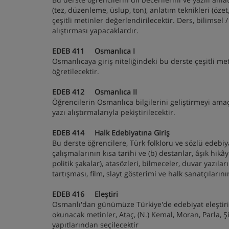
(tez, düzenleme, üslup, ton), anlatım teknikleri (öze
çeşitli metinler değerlendirilecektir. Ders, bilimsel
alıştırması yapacaklardır.
EDEB 411 Osmanlıca I
Osmanlıcaya giriş niteliğindeki bu derste çeşitli me
öğretilecektir.
EDEB 412 Osmanlıca II
Öğrencilerin Osmanlıca bilgilerini geliştirmeyi ama
yazı alıştırmalarıyla pekiştirilecektir.
EDEB 414 Halk Edebiyatına Giriş
Bu derste öğrencilere, Türk folkloru ve sözlü edebiya
çalışmalarının kısa tarihi ve (b) destanlar, âşık hikâ
politik şakalar), atasözleri, bilmeceler, duvar yazılar
tartışması, film, slayt gösterimi ve halk sanatçıların
EDEB 416 Eleştiri
Osmanlı'dan günümüze Türkiye'de edebiyat eleştirisi
okunacak metinler, Ataç, (N.) Kemal, Moran, Parla, Şi
yapıtlarından seçilecektir