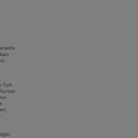
analitik
 bazı
na,
n Türk
mhuriyet
nce
ve
eri;
y
diğer