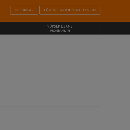
KURUMLAR
EĞITIM KURUMUNUZU TANITIN
YÜKSEK LISANS
PROGRAMLARI