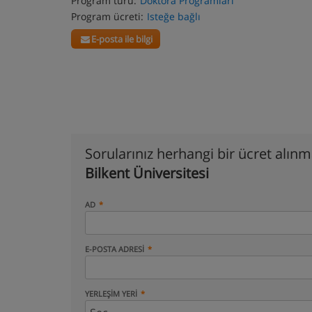
Program türü:
Doktora Programları
Program ücreti:
Isteğe bağlı
E-posta ile bilgi
Sorularınız herhangi bir ücret alın
Bilkent Üniversitesi
AD
E-POSTA ADRESI
YERLEŞIM YERI