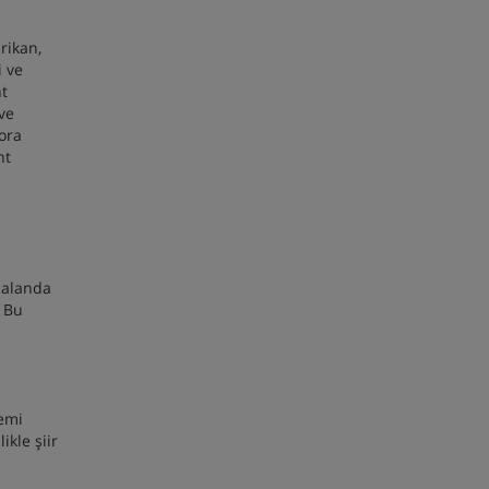
rikan,
i ve
nt
 ve
tora
nt
 alanda
. Bu
nemi
kle şiir