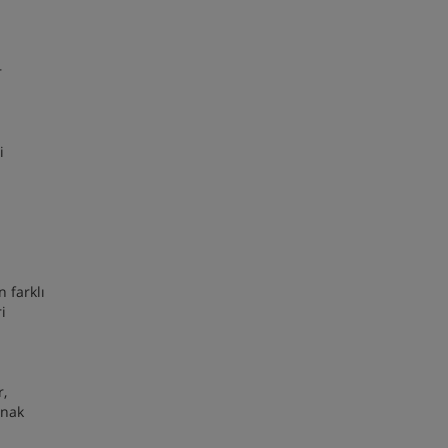
r
i
 farklı
i
r,
ynak