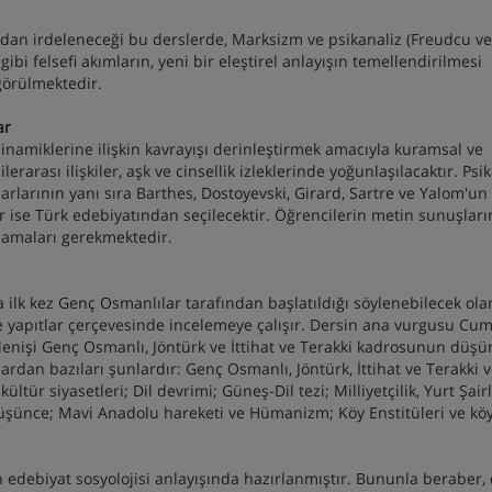
r
an irdeleneceği bu derslerde, Marksizm ve psikanaliz (Freudcu ve
ibi felsefi akımların, yeni bir eleştirel anlayışın temellendirilmesi
ngörülmektedir.
lar
inamiklerine ilişkin kavrayışı derinleştirmek amacıyla kuramsal ve
rarası ilişkiler, aşk ve cinsellik izleklerinde yoğunlaşılacaktır. Psik
rlarının yanı sıra Barthes, Dostoyevski, Girard, Sartre ve Yalom'un
 ise Türk edebiyatından seçilecektir. Öğrencilerin metin sunuşları
ırlamaları gerekmektedir.
 ilk kez Genç Osmanlılar tarafından başlatıldığı söylenebilecek ola
 yapıtlar çerçevesinde incelemeye çalışır. Dersin ana vurgusu Cu
lenişi Genç Osmanlı, Jöntürk ve İttihat ve Terakki kadrosunun düşü
rdan bazıları şunlardır: Genç Osmanlı, Jöntürk, İttihat ve Terakki 
ür siyasetleri; Dil devrimi; Güneş-Dil tezi; Milliyetçilik, Yurt Şairl
düşünce; Mavi Anadolu hareketi ve Hümanizm; Köy Enstitüleri ve kö
n edebiyat sosyolojisi anlayışında hazırlanmıştır. Bununla beraber, 