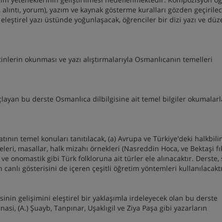
t, alıntı, yorum), yazım ve kaynak gösterme kuralları gözden geçirilec
 / eleştirel yazı üstünde yoğunlaşacak, öğrenciler bir dizi yazı ve dü
tinlerin okunması ve yazı alıştırmalarıyla Osmanlıcanın temelleri
çlayan bu derste Osmanlıca dilbilgisine ait temel bilgiler okumalarl
tının temel konuları tanıtılacak, (a) Avrupa ve Türkiye'deki halkbili
yeleri, masallar, halk mizahı örnekleri (Nasreddin Hoca, ve Bektaşi fık
ı ve onomastik gibi Türk folkloruna ait türler ele alınacaktır. Derste, 
ın canlı gösterisini de içeren çeşitli öğretim yöntemleri kullanılacakt
nin gelişimini eleştirel bir yaklaşımla irdeleyecek olan bu derste
nasi, (A.) Şuayb, Tanpınar, Uşaklıgil ve Ziya Paşa gibi yazarların