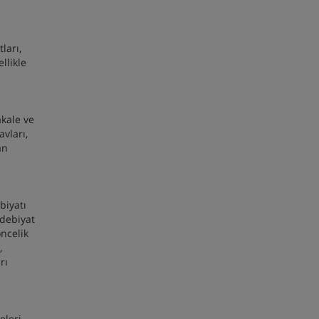
ları,
llikle
akale ve
vları,
an
biyatı
edebiyat
öncelik
,
rı
eleri