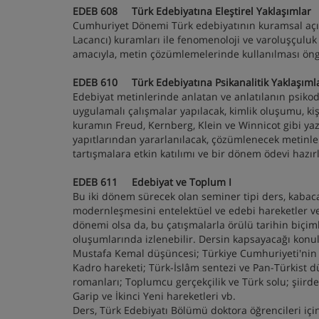
EDEB 608 Türk Edebiyatına Eleştirel Yaklaşımla
Cumhuriyet Dönemi Türk edebiyatının kuramsal açıd
Lacancı) kuramları ile fenomenoloji ve varoluşçuluk g
amacıyla, metin çözümlemelerinde kullanılması ö
EDEB 610 Türk Edebiyatına Psikanalitik Yaklaşım
Edebiyat metinlerinde anlatan ve anlatılanın psikod
uygulamalı çalışmalar yapılacak, kimlik oluşumu, kişile
kuramın Freud, Kernberg, Klein ve Winnicot gibi yaza
yapıtlarından yararlanılacak, çözümlenecek metinler
tartışmalara etkin katılımı ve bir dönem ödevi haz
EDEB 611 Edebiyat ve Toplum I
Bu iki dönem sürecek olan seminer tipi ders, kabaca
modernleşmesini entelektüel ve edebi hareketler ve
dönemi olsa da, bu çatışmalarla örülü tarihin biçim
oluşumlarında izlenebilir. Dersin kapsayacağı konula
Mustafa Kemal düşüncesi; Türkiye Cumhuriyeti'nin kült
Kadro hareketi; Türk-İslâm sentezi ve Pan-Türkist 
romanları; Toplumcu gerçekçilik ve Türk solu; şiirde
Garip ve İkinci Yeni hareketleri vb.
Ders, Türk Edebiyatı Bölümü doktora öğrencileri içi