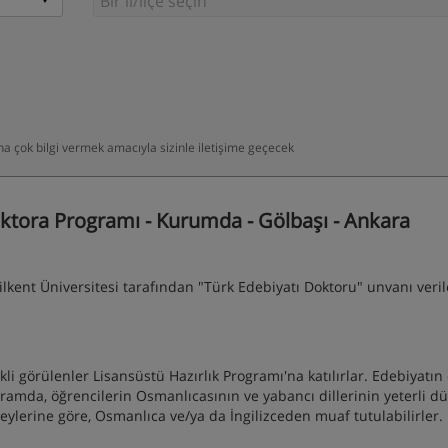
daha çok bilgi vermek amacıyla sizinle iletişime geçecek
ktora Programı - Kurumda - Gölbaşı - Ankara
kent Üniversitesi tarafından "Türk Edebiyatı Doktoru" unvanı verile
 görülenler Lisansüstü Hazırlık Programı'na katılırlar. Edebiyatın ç
rogramda, öğrencilerin Osmanlıcasının ve yabancı dillerinin yeterli d
eylerine göre, Osmanlıca ve/ya da İngilizceden muaf tutulabilirler.