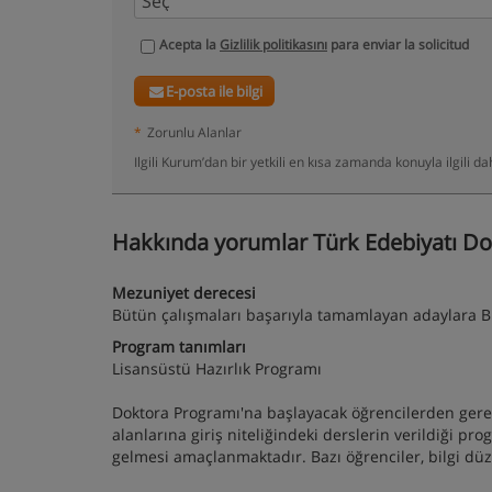
Acepta la
Gizlilik politikasını
para enviar la solicitud
E-posta ile bilgi
*
Zorunlu Alanlar
Ilgili Kurum’dan bir yetkili en kısa zamanda konuyla ilgili 
Hakkında yorumlar Türk Edebiyatı Do
Mezuniyet derecesi
Bütün çalışmaları başarıyla tamamlayan adaylara Bil
Program tanımları
Lisansüstü Hazırlık Programı
Doktora Programı'na başlayacak öğrencilerden gerekli
alanlarına giriş niteliğindeki derslerin verildiği p
gelmesi amaçlanmaktadır. Bazı öğrenciler, bilgi düz