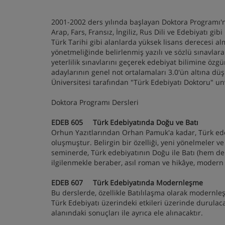
2001-2002 ders yılında başlayan Doktora Programı'n
Arap, Fars, Fransız, İngiliz, Rus Dili ve Edebiyatı gib
Türk Tarihi gibi alanlarda yüksek lisans derecesi a
yönetmeliğinde belirlenmiş yazılı ve sözlü sınavlara 
yeterlilik sınavlarını geçerek edebiyat bilimine özg
adaylarının genel not ortalamaları 3.0'ün altına d
Üniversitesi tarafından "Türk Edebiyatı Doktoru" unv
Doktora Programı Dersleri
EDEB 605 Türk Edebiyatında Doğu ve Batı
Orhun Yazıtlarından Orhan Pamuk'a kadar, Türk edeb
oluşmuştur. Belirgin bir özelliği, yeni yönelmeler ve
seminerde, Türk edebiyatının Doğu ile Batı (hem d
ilgilenmekle beraber, asıl roman ve hikâye, modern 
E
DEB 607 Türk Edebiyatında Modernleşme
Bu derslerde, özellikle Batılılaşma olarak modernl
Türk Edebiyatı üzerindeki etkileri üzerinde durula
alanındaki sonuçları ile ayrıca ele alınacaktır.