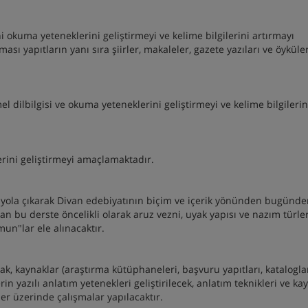
 okuma yeteneklerini geliştirmeyi ve kelime bilgilerini artırmayı
 yapıtların yanı sıra şiirler, makaleler, gazete yazıları ve öyküle
el dilbilgisi ve okuma yeteneklerini geliştirmeyi ve kelime bilgilerin
lerini geliştirmeyi amaçlamaktadır.
 yola çıkarak Divan edebiyatının biçim ve içerik yönünden bugünden
an bu derste öncelikli olarak aruz vezni‚ uyak yapısı ve nazım türler
un"lar ele alınacaktır.
k, kaynaklar (araştırma kütüphaneleri, başvuru yapıtları, katalogla
erin yazılı anlatım yetenekleri geliştirilecek, anlatım teknikleri ve ka
nler üzerinde çalışmalar yapılacaktır.