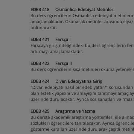
EDEB 418 Osmanlıca Edebiyat Metinleri
Bu ders öğrencilerin Osmanlıca edebiyat metinlerini
amaçlamaktadır. Okunacak metinler arasında elyazması
bulunacaktır.
EDEB 421 Farsça I
Farsçaya giriş niteliğindeki bu ders öğrencilerin tem
artırmayı amaçlamaktadır.
EDEB 422 Farsça II
Bu ders öğrencilerin kısa metinleri okuma yetenek
EDEB 424 Divan Edebiyatına Giriş
"Divan edebiyatı nasıl bir edebiyattır?" sorusundan
olan estetik yapısını ve anlayışını tanıtmayı amaçlay
üzerinde durulacaktır. Ayrıca söz sanatları ve "mazm
EDEB 425 Araştırma ve Yazma
Bu derste akademik araştırma yöntemleri ele alınaca
sözlükler) öğrencilere tanıtılacaktır. Ayrıca öğrencil
gösterme kuralları üzerinde durularak çeşitli meti