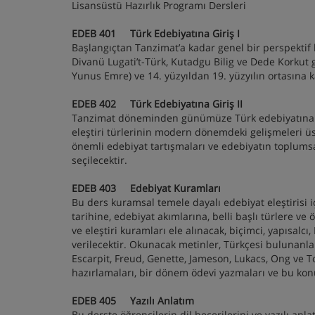
Lisansüstü Hazırlık Programı Dersleri
EDEB 401 Türk Edebiyatına Giriş I
Başlangıçtan Tanzimat’a kadar genel bir perspektif k
Divanü Lugati’t-Türk, Kutadgu Bilig ve Dede Korkut gib
Yunus Emre) ve 14. yüzyıldan 19. yüzyılın ortasına
EDEB 402 Türk Edebiyatına Giriş II
Tanzimat döneminden günümüze Türk edebiyatına gene
eleştiri türlerinin modern dönemdeki gelişmeleri üst
önemli edebiyat tartışmaları ve edebiyatın toplumsal 
seçilecektir.
EDEB 403 Edebiyat Kuramları
Bu ders kuramsal temele dayalı edebiyat eleştirisi 
tarihine, edebiyat akımlarına, belli başlı türlere v
ve eleştiri kuramları ele alınacak, biçimci, yapısalcı,
verilecektir. Okunacak metinler, Türkçesi bulunanla
Escarpit, Freud, Genette, Jameson, Lukacs, Ong ve To
hazırlamaları, bir dönem ödevi yazmaları ve bu konu
EDEB 405 Yazılı Anlatım
Bu derste öğrencilerin dil becerilerini ve yazılı an