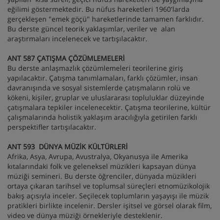
eğilimi göstermektedir. Bu nüfus hareketleri 1960'larda
gerçekleşen "emek göçü" hareketlerinde tamamen farklıdır.
Bu derste güncel teorik yaklaşımlar, veriler ve alan
araştırmaları incelenecek ve tartışılacaktır.
ANT 587 ÇATIŞMA ÇÖZÜMLEMELERİ
Bu derste anlaşmazlık çözümlemeleri teorilerine giriş
yapılacaktır. Çatışma tanımlamaları, farklı çözümler, insan
davranışında ve sosyal sistemlerde çatışmaların rolü ve
kökeni, kişiler, gruplar ve uluslararası topluluklar düzeyinde
çatışmalara tepkiler incelenecektir. Çatışma teorilerine, kültür
çalışmalarında holistik yaklaşım aracılığıyla getirilen farklı
perspektifler tartışılacaktır.
ANT 593 DÜNYA MÜZİK KÜLTÜRLERİ
Afrika, Asya, Avrupa, Avustralya, Okyanusya ile Amerika
kıtalarındaki folk ve geleneksel müzikleri kapsayan dünya
müziği semineri. Bu derste öğrenciler, dünyada müzikleri
ortaya çıkaran tarihsel ve toplumsal süreçleri etnomüzikolojik
bakış açısıyla inceler. Seçilecek toplumların yaşayışı ile müzik
pratikleri birlikte incelenir. Dersler işitsel ve görsel olarak film,
video ve dünya müziği örnekleriyle desteklenir.