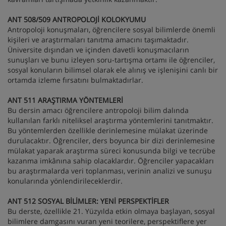
ANT 508/509 ANTROPOLOJİ KOLOKYUMU
Antropoloji konuşmaları, öğrencilere sosyal bilimlerde önemli
kişileri ve araştırmaları tanıtma amacını taşımaktadır.
Üniversite dışından ve içinden davetli konuşmacıların
sunuşları ve bunu izleyen soru-tartışma ortamı ile öğrenciler,
sosyal konuların bilimsel olarak ele alınış ve işlenişini canlı bir
ortamda izleme fırsatını bulmaktadırlar.
ANT 511 ARAŞTIRMA YÖNTEMLERİ
Bu dersin amacı öğrencilere antropoloji bilim dalında
kullanılan farklı niteliksel araştırma yöntemlerini tanıtmaktır.
Bu yöntemlerden özellikle derinlemesine mülakat üzerinde
durulacaktır. Öğrenciler, ders boyunca bir dizi derinlemesine
mülakat yaparak araştırma süreci konusunda bilgi ve tecrübe
kazanma imkânına sahip olacaklardır. Öğrenciler yapacakları
bu araştırmalarda veri toplanması, verinin analizi ve sunuşu
konularında yönlendirileceklerdir.
ANT 512 SOSYAL BİLİMLER: YENİ PERSPEKTİFLER
Bu derste, özellikle 21. Yüzyılda etkin olmaya başlayan, sosyal
bilimlere damgasını vuran yeni teorilere, perspektiflere yer