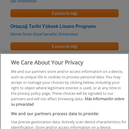
Işık Üniversitesi
E-posta ile bilgi
Ortaçağ Tarihi Yüksek Lisans Programı
Mimar Sinan Güzel Sanatlar Üniversitesi
E-posta ile bilgi
Ortaçağ Tarihi Doktora Programı
We Care About Your Privacy
Mimar Sinan Güzel Sanatlar Üniversitesi
We and our partners store and/or access information on a device,
such as unique IDs in cookies to process personal data. You may
E-posta ile bilgi
accept or manage your choices by clicking below, including your
right to object where legitimate interest is used, or at any time in
the privacy policy page. These choices will be signaled to our
partners and will not affect browsing data.
Más información sobre
su privacidad
Kullanım koşulları
We and our partners process data to provide:
Use precise geolocation data. Actively scan device characteristics for
Gizlilik politikası
identification. Store and/or access information on a device.