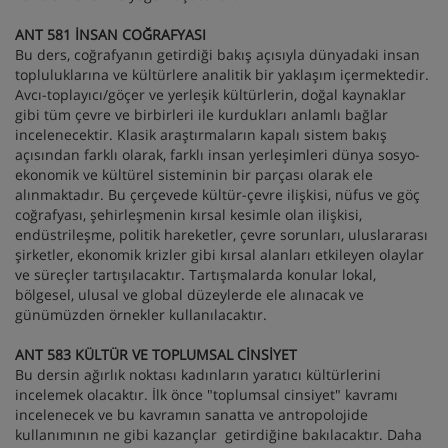
ANT 581 İNSAN COĞRAFYASI
Bu ders, coğrafyanın getirdiği bakış açısıyla dünyadaki insan
topluluklarına ve kültürlere analitik bir yaklaşım içermektedir.
Avcı-toplayıcı/göçer ve yerleşik kültürlerin, doğal kaynaklar
gibi tüm çevre ve birbirleri ile kurdukları anlamlı bağlar
incelenecektir. Klasik araştırmaların kapalı sistem bakış
açısından farklı olarak, farklı insan yerleşimleri dünya sosyo-
ekonomik ve kültürel sisteminin bir parçası olarak ele
alınmaktadır. Bu çerçevede kültür-çevre ilişkisi, nüfus ve göç
coğrafyası, şehirleşmenin kırsal kesimle olan ilişkisi,
endüstrileşme, politik hareketler, çevre sorunları, uluslararası
şirketler, ekonomik krizler gibi kırsal alanları etkileyen olaylar
ve süreçler tartışılacaktır. Tartışmalarda konular lokal,
bölgesel, ulusal ve global düzeylerde ele alınacak ve
günümüzden örnekler kullanılacaktır.
ANT 583 KÜLTÜR VE TOPLUMSAL CİNSİYET
Bu dersin ağırlık noktası kadınların yaratıcı kültürlerini
incelemek olacaktır. İlk önce "toplumsal cinsiyet" kavramı
incelenecek ve bu kavramın sanatta ve antropolojide
kullanımının ne gibi kazançlar getirdiğine bakılacaktır. Daha