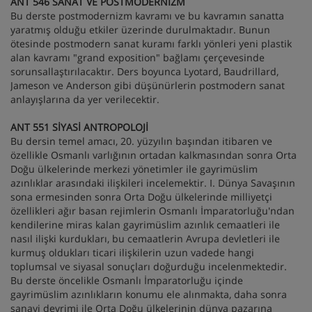
ANT 546 SANAT VE POSTMODERNİZM
Bu derste postmodernizm kavramı ve bu kavramın sanatta
yaratmış olduğu etkiler üzerinde durulmaktadır. Bunun
ötesinde postmodern sanat kuramı farklı yönleri yeni plastik
alan kavramı "grand exposition" bağlamı çerçevesinde
sorunsallaştırılacaktır. Ders boyunca Lyotard, Baudrillard,
Jameson ve Anderson gibi düşünürlerin postmodern sanat
anlayışlarına da yer verilecektir.
ANT 551 SİYASİ ANTROPOLOJİ
Bu dersin temel amacı, 20. yüzyılın başından itibaren ve
özellikle Osmanlı varlığının ortadan kalkmasından sonra Orta
Doğu ülkelerinde merkezi yönetimler ile gayrimüslim
azınlıklar arasındaki ilişkileri incelemektir. I. Dünya Savaşının
sona ermesinden sonra Orta Doğu ülkelerinde milliyetçi
özellikleri ağır basan rejimlerin Osmanlı İmparatorluğu'ndan
kendilerine miras kalan gayrimüslim azınlık cemaatleri ile
nasıl ilişki kurdukları, bu cemaatlerin Avrupa devletleri ile
kurmuş oldukları ticari ilişkilerin uzun vadede hangi
toplumsal ve siyasal sonuçları doğurduğu incelenmektedir.
Bu derste öncelikle Osmanlı İmparatorluğu içinde
gayrimüslim azınlıkların konumu ele alınmakta, daha sonra
sanayi devrimi ile Orta Doğu ülkelerinin dünya pazarına