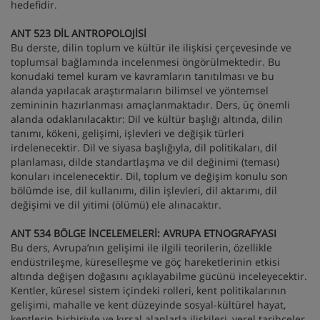
hedefidir.
ANT 523 DİL ANTROPOLOJİSİ
Bu derste, dilin toplum ve kültür ile ilişkisi çerçevesinde ve
toplumsal bağlamında incelenmesi öngörülmektedir. Bu
konudaki temel kuram ve kavramların tanıtılması ve bu
alanda yapılacak araştırmaların bilimsel ve yöntemsel
zemininin hazırlanması amaçlanmaktadır. Ders, üç önemli
alanda odaklanılacaktır: Dil ve kültür başlığı altında, dilin
tanımı, kökeni, gelişimi, işlevleri ve değişik türleri
irdelenecektir. Dil ve siyasa başlığıyla, dil politikaları, dil
planlaması, dilde standartlaşma ve dil değinimi (teması)
konuları incelenecektir. Dil, toplum ve değişim konulu son
bölümde ise, dil kullanımı, dilin işlevleri, dil aktarımı, dil
değişimi ve dil yitimi (ölümü) ele alınacaktır.
ANT 534 BÖLGE İNCELEMELERİ: AVRUPA ETNOGRAFYASI
Bu ders, Avrupa’nın gelişimi ile ilgili teorilerin, özellikle
endüstrileşme, küreselleşme ve göç hareketlerinin etkisi
altında değişen doğasını açıklayabilme gücünü inceleyecektir.
Kentler, küresel sistem içindeki rolleri, kent politikalarının
gelişimi, mahalle ve kent düzeyinde sosyal-kültürel hayat,
kentlerin birbiriyle ve kırsal alanlarla ilişkileri, yerel tarihçeler