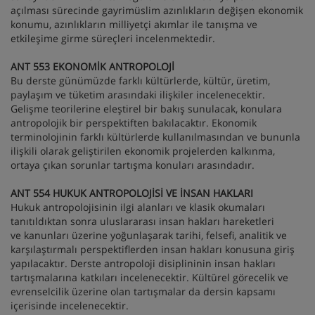
açılması sürecinde gayrimüslim azınlıkların değişen ekonomik
konumu, azınlıkların milliyetçi akımlar ile tanışma ve
etkileşime girme süreçleri incelenmektedir.
ANT 553 EKONOMİK ANTROPOLOJİ
Bu derste günümüzde farklı kültürlerde, kültür, üretim,
paylaşım ve tüketim arasındaki ilişkiler incelenecektir.
Gelişme teorilerine eleştirel bir bakış sunulacak, konulara
antropolojik bir perspektiften bakılacaktır. Ekonomik
terminolojinin farklı kültürlerde kullanılmasından ve bununla
ilişkili olarak geliştirilen ekonomik projelerden kalkınma,
ortaya çıkan sorunlar tartışma konuları arasındadır.
ANT 554 HUKUK ANTROPOLOJİSİ VE İNSAN HAKLARI
Hukuk antropolojisinin ilgi alanları ve klasik okumaları
tanıtıldıktan sonra uluslararası insan hakları hareketleri
ve kanunları üzerine yoğunlaşarak tarihi, felsefi, analitik ve
karşılaştırmalı perspektiflerden insan hakları konusuna giriş
yapılacaktır. Derste antropoloji disiplininin insan hakları
tartışmalarına katkıları incelenecektir. Kültürel görecelik ve
evrenselcilik üzerine olan tartışmalar da dersin kapsamı
içerisinde incelenecektir.