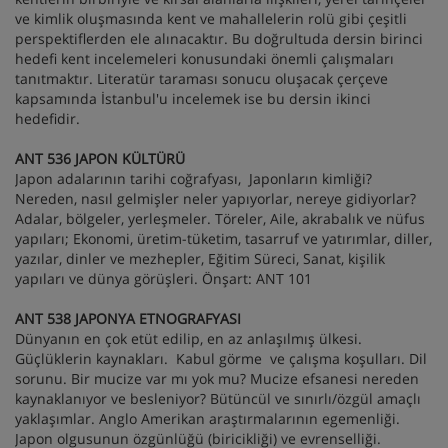
ve kimlik oluşmasında kent ve mahallelerin rolü gibi çeşitli
perspektiflerden ele alınacaktır. Bu doğrultuda dersin birinci
hedefi kent incelemeleri konusundaki önemli çalışmaları
tanıtmaktır. Literatür taraması sonucu oluşacak çerçeve
kapsamında İstanbul'u incelemek ise bu dersin ikinci
hedefidir.
ANT 536 JAPON KÜLTÜRÜ
Japon adalarının tarihi coğrafyası, Japonların kimliği?
Nereden, nasıl gelmişler neler yapıyorlar, nereye gidiyorlar?
Adalar, bölgeler, yerleşmeler. Töreler, Aile, akrabalık ve nüfus
yapıları; Ekonomi, üretim-tüketim, tasarruf ve yatırımlar, diller,
yazılar, dinler ve mezhepler, Eğitim Süreci, Sanat, kişilik
yapıları ve dünya görüşleri. Önşart: ANT 101
ANT 538 JAPONYA ETNOGRAFYASI
Dünyanın en çok etüt edilip, en az anlaşılmış ülkesi.
Güçlüklerin kaynakları. Kabul görme ve çalışma koşulları. Dil
sorunu. Bir mucize var mı yok mu? Mucize efsanesi nereden
kaynaklanıyor ve besleniyor? Bütüncül ve sınırlı/özgül amaçlı
yaklaşımlar. Anglo Amerikan araştırmalarının egemenliği.
Japon olgusunun özgünlüğü (biricikliği) ve evrenselliği.