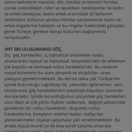
sonra kadınların masallar, din, mitoloji ve benzeri formlar
içinde üstlendikleri roller ve taşıdıkları fonksiyonlar ile kadın
ve erkek sanatçılar, kadın-erkek arasındaki dil kullanım
farklılıkları, kültürün yaratıcı formlar çerçevesinde kadın ve
erkek imgelerine bakışları ve bu imgeler hakkındaki görüşleri,
gerek Türkiye, gerekse dünya kültürleri bağlamında
tartışılacaktır.
ANT 585 ULUSLARARASI GÖÇ
Dış göç hareketleri, iç toplumsal dinamikler kadar,
uluslararası siyasal ve toplumsal konjonktürden de etkilenen
çok boyutlu ve karmaşık nüfus hareketleridir. Bu nedenle
sosyal bilimlerin bu alanı dinamik ve disiplinler -arası
yaklaşım gerektirmektedir. Bu derste daha çok, Türkiye'nin
içinde bulunduğu coğrafyayı da yakından ilgilendiren, yeni
uluslararası göç hareketlerinin sosyolojik boyutları üzerinde
durulacaktır. İçinde bulunduğumuz yüzyıldaki göç hareketleri
ulus-ötesi ve çok yönlü ilişkiler nedeniyle, değişik yaklaşımlar
gerektiren bir nüfus hareketidir. Bugünkü nüfus
hareketlerine, bireylerin istekleri kadar, mafya-tipi
yönlendirmeler, siyasal çatışmalar yön verebilmektedir. Bu
arada, küçük ticaret ya da kısa süreli çalışma amacıyla
yapılan kısa süreli, geçici nüfus hareketleri de yaygınlaşma