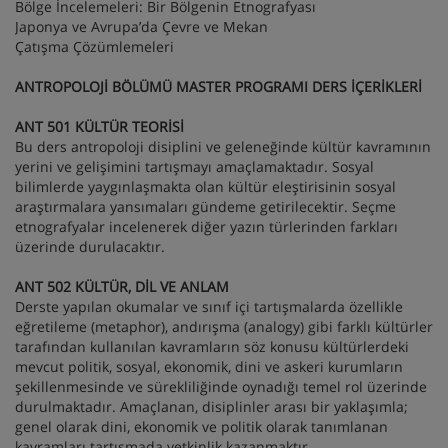
Bölge İncelemeleri: Bir Bölgenin Etnografyası
Japonya ve Avrupa’da Çevre ve Mekan
Çatışma Çözümlemeleri
ANTROPOLOJİ BÖLÜMÜ MASTER PROGRAMI DERS İÇERİKLERİ
ANT 501 KÜLTÜR TEORİSİ
Bu ders antropoloji disiplini ve geleneğinde kültür kavramının
yerini ve gelişimini tartışmayı amaçlamaktadır. Sosyal
bilimlerde yaygınlaşmakta olan kültür eleştirisinin sosyal
araştırmalara yansımaları gündeme getirilecektir. Seçme
etnografyalar incelenerek diğer yazın türlerinden farkları
üzerinde durulacaktır.
ANT 502 KÜLTÜR, DİL VE ANLAM
Derste yapılan okumalar ve sınıf içi tartışmalarda özellikle
eğretileme (metaphor), andırışma (analogy) gibi farklı kültürler
tarafından kullanılan kavramların söz konusu kültürlerdeki
mevcut politik, sosyal, ekonomik, dini ve askeri kurumların
şekillenmesinde ve sürekliliğinde oynadığı temel rol üzerinde
durulmaktadır. Amaçlanan, disiplinler arası bir yaklaşımla;
genel olarak dini, ekonomik ve politik olarak tanımlanan
kavramları tartışmada yetkinlik kazanmaktır.