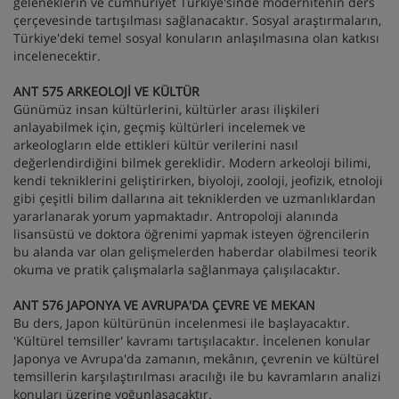
geleneklerin ve cumhuriyet Türkiye'sinde modernitenin ders
çerçevesinde tartışılması sağlanacaktır. Sosyal araştırmaların,
Türkiye'deki temel sosyal konuların anlaşılmasına olan katkısı
incelenecektir.
ANT 575 ARKEOLOJİ VE KÜLTÜR
Günümüz insan kültürlerini, kültürler arası ilişkileri
anlayabilmek için, geçmiş kültürleri incelemek ve
arkeologların elde ettikleri kültür verilerini nasıl
değerlendirdiğini bilmek gereklidir. Modern arkeoloji bilimi,
kendi tekniklerini geliştirirken, biyoloji, zooloji, jeofizik, etnoloji
gibi çeşitli bilim dallarına ait tekniklerden ve uzmanlıklardan
yararlanarak yorum yapmaktadır. Antropoloji alanında
lisansüstü ve doktora öğrenimi yapmak isteyen öğrencilerin
bu alanda var olan gelişmelerden haberdar olabilmesi teorik
okuma ve pratik çalışmalarla sağlanmaya çalışılacaktır.
ANT 576 JAPONYA VE AVRUPA'DA ÇEVRE VE MEKAN
Bu ders, Japon kültürünün incelenmesi ile başlayacaktır.
'Kültürel temsiller' kavramı tartışılacaktır. İncelenen konular
Japonya ve Avrupa'da zamanın, mekânın, çevrenin ve kültürel
temsillerin karşılaştırılması aracılığı ile bu kavramların analizi
konuları üzerine yoğunlaşacaktır.