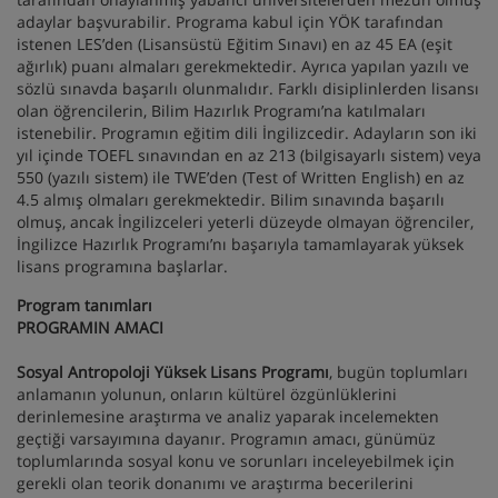
adaylar başvurabilir. Programa kabul için YÖK tarafından
istenen LES’den (Lisansüstü Eğitim Sınavı) en az 45 EA (eşit
ağırlık) puanı almaları gerekmektedir. Ayrıca yapılan yazılı ve
sözlü sınavda başarılı olunmalıdır. Farklı disiplinlerden lisansı
olan öğrencilerin, Bilim Hazırlık Programı’na katılmaları
istenebilir. Programın eğitim dili İngilizcedir. Adayların son iki
yıl içinde TOEFL sınavından en az 213 (bilgisayarlı sistem) veya
550 (yazılı sistem) ile TWE’den (Test of Written English) en az
4.5 almış olmaları gerekmektedir. Bilim sınavında başarılı
olmuş, ancak İngilizceleri yeterli düzeyde olmayan öğrenciler,
İngilizce Hazırlık Programı’nı başarıyla tamamlayarak yüksek
lisans programına başlarlar.
Program tanımları
PROGRAMIN AMACI
Sosyal Antropoloji Yüksek Lisans Programı
, bugün toplumları
anlamanın yolunun, onların kültürel özgünlüklerini
derinlemesine araştırma ve analiz yaparak incelemekten
geçtiği varsayımına dayanır. Programın amacı, günümüz
toplumlarında sosyal konu ve sorunları inceleyebilmek için
gerekli olan teorik donanımı ve araştırma becerilerini