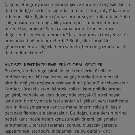
Çağdaş etnografyadaki metodolojik ve kuramsal değişikliklerin
ifade edildiği eserlerin ışığında "feminist etnografya" kavramı
irdelenecektir. İlgileneceğimiz sorular söyle sıralanabilir: Saha
çalışmasında ve etnografik yazında post-modern dönüm
nerede başlamıştır? Saha çalışmalarının özneler-arası
değerlendirilmesi ne demektir? İcra, toplumsal cinsiyet ve tür
arasındaki bağlantılar nelerdir? Bu ilişkiler karşılıklı
göndermeler aracılığıyla hem sahada, hem de yazında nasıl
ifade edilmektedir?
ANT 522 KENT İNCELEMELERİ: GLOBAL KENTLER
Bu ders, kentlerin gelişimi ile ilgili teorilerin, özellikle
endüstrileşme, küreselleşme ve göç hareketlerinin etkisi
altında değişen doğasını açıklayabilme gücünü inceleyecektir.
Kentler, küresel sistem içindeki rolleri, kent politikalarının
gelişimi, mahalle ve kent düzeyinde sosyal-kültürel hayat,
kentlerin birbiriyle ve kırsal alanlarla ilişkileri, yerel tarihçeler
ve kimlik oluşmasında kent ve mahallelerin rolü gibi çeşitli
perspektiflerden ele alınacaktır. Bu doğrultuda dersin birinci
hedefi kent incelemeleri konusundaki önemli çalışmaları
tanıtmaktır. Literatür taraması sonucu oluşacak çerçeve
kapsamında İstanbul'u incelemek ise bu dersin ikinci