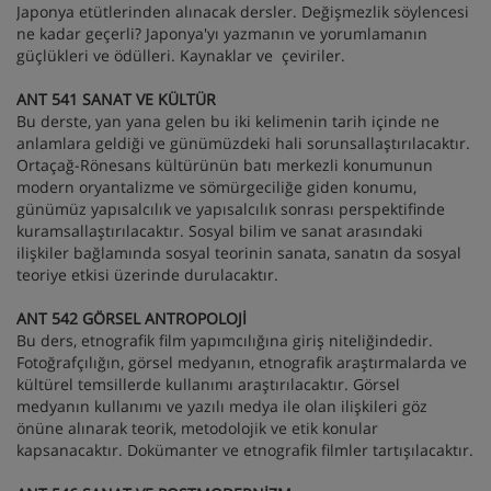
Japonya etütlerinden alınacak dersler. Değişmezlik söylencesi
ne kadar geçerli? Japonya'yı yazmanın ve yorumlamanın
güçlükleri ve ödülleri. Kaynaklar ve çeviriler.
ANT 541 SANAT VE KÜLTÜR
Bu derste, yan yana gelen bu iki kelimenin tarih içinde ne
anlamlara geldiği ve günümüzdeki hali sorunsallaştırılacaktır.
Ortaçağ-Rönesans kültürünün batı merkezli konumunun
modern oryantalizme ve sömürgeciliğe giden konumu,
günümüz yapısalcılık ve yapısalcılık sonrası perspektifinde
kuramsallaştırılacaktır. Sosyal bilim ve sanat arasındaki
ilişkiler bağlamında sosyal teorinin sanata, sanatın da sosyal
teoriye etkisi üzerinde durulacaktır.
ANT 542 GÖRSEL ANTROPOLOJİ
Bu ders, etnografik film yapımcılığına giriş niteliğindedir.
Fotoğrafçılığın, görsel medyanın, etnografik araştırmalarda ve
kültürel temsillerde kullanımı araştırılacaktır. Görsel
medyanın kullanımı ve yazılı medya ile olan ilişkileri göz
önüne alınarak teorik, metodolojik ve etik konular
kapsanacaktır. Dokümanter ve etnografik filmler tartışılacaktır.