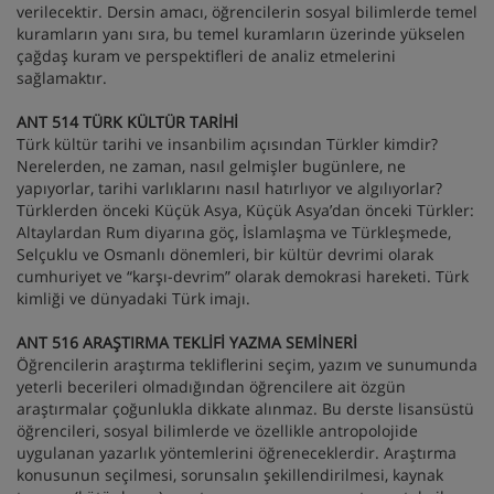
verilecektir. Dersin amacı, öğrencilerin sosyal bilimlerde temel
kuramların yanı sıra, bu temel kuramların üzerinde yükselen
çağdaş kuram ve perspektifleri de analiz etmelerini
sağlamaktır.
ANT 514 TÜRK KÜLTÜR TARİHİ
Türk kültür tarihi ve insanbilim açısından Türkler kimdir?
Nerelerden, ne zaman, nasıl gelmişler bugünlere, ne
yapıyorlar, tarihi varlıklarını nasıl hatırlıyor ve algılıyorlar?
Türklerden önceki Küçük Asya, Küçük Asya’dan önceki Türkler:
Altaylardan Rum diyarına göç, İslamlaşma ve Türkleşmede,
Selçuklu ve Osmanlı dönemleri, bir kültür devrimi olarak
cumhuriyet ve “karşı-devrim” olarak demokrasi hareketi. Türk
kimliği ve dünyadaki Türk imajı.
ANT 516 ARAŞTIRMA TEKLİFİ YAZMA SEMİNERİ
Öğrencilerin araştırma tekliflerini seçim, yazım ve sunumunda
yeterli becerileri olmadığından öğrencilere ait özgün
araştırmalar çoğunlukla dikkate alınmaz. Bu derste lisansüstü
öğrencileri, sosyal bilimlerde ve özellikle antropolojide
uygulanan yazarlık yöntemlerini öğreneceklerdir. Araştırma
konusunun seçilmesi, sorunsalın şekillendirilmesi, kaynak