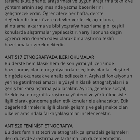
tarama (kütüphane) araştırması ve uygun araştırma teknik ve
yöntemlerinin seçilmesinde yazma becerilerini
geliştireceklerdir. Öğrencilere her hafta, derste
değerlendirilmek üzere ödevler verilecek, açımlama,
alıntılama, aktarma ve bibliyografya hazırlama gibi çeşitli
konularda alıştırmalar yapılacaktır. Yarıyıl sonuna değin
öğrencilerin dönem ödevi olarak bir araştırma teklifi
hazırlamaları gerekmektedir.
ANT 517 ETNOGRAFYADA İLERİ OKUMALAR
Bu derste hem klasik hem de son yirmi yıl içerisinde
hazırlanmış olan etnografyalardan seçilmiş olanlar eleştirel
bir gözle okunacak ve analiz edilecektir. Arşivsel fonksiyonun
yerine getirilmesi amacı ile yüzyılın klasik etnografyaları ile
geniş bir karşılaştırma yapılacaktır. Ayrıca, genelde sosyal,
özelde ise etnografik araştırma yöntemi ve yürütülmesiyle
ilgili olarak gündeme gelen etik konular ele alınacaktır. Etik
değerlendirmelerle ilgili olarak gelişmiş ve gelişmekte olan
ülkeler arasındaki farklı yaklaşımlar incelenecektir.
ANT 520 FEMİNİST ETNOGRAFYA
Bu ders feminist teori ve etnografik çalışmadaki gelişmeleri
ileri düzeyde araştırma ve tartışma için düzenlenmiştir.