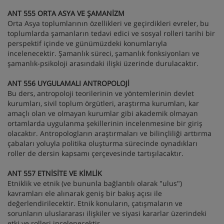
ANT 555 ORTA ASYA VE ŞAMANİZM
Orta Asya toplumlarının özellikleri ve geçirdikleri evreler, bu
toplumlarda şamanların tedavi edici ve sosyal rolleri tarihi bir
perspektif içinde ve günümüzdeki konumlarıyla
incelenecektir. Şamanlık süreci, şamanlık fonksiyonları ve
şamanlık-psikoloji arasındaki ilişki üzerinde durulacaktır.
ANT 556 UYGULAMALI ANTROPOLOJİ
Bu ders, antropoloji teorilerinin ve yöntemlerinin devlet
kurumları, sivil toplum örgütleri, araştırma kurumları, kar
amaçlı olan ve olmayan kurumlar gibi akademik olmayan
ortamlarda uygulanma şekillerinin incelenmesine bir giriş
olacaktır. Antropologların araştırmaları ve bilinçliliği arttırma
çabaları yoluyla politika oluşturma sürecinde oynadıkları
roller de dersin kapsamı çerçevesinde tartışılacaktır.
ANT 557 ETNİSİTE VE KİMLİK
Etniklik ve etnik (ve bununla bağlantılı olarak "ulus")
kavramları ele alınarak geniş bir bakış açısı ile
değerlendirilecektir. Etnik konuların, çatışmaların ve
sorunların uluslararası ilişkiler ve siyasi kararlar üzerindeki
etki ve rolleri incelenecektir.