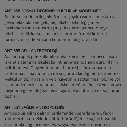
ANT 558 SOSYAL DEĞİŞME: KÜLTÜR VE MODERNİTE
Bu derste endüstrileşmiş Batı’nın yayılmasının sonuçları ve
gelişmekte olan ve gelişmiş ülkelerdeki değişimler
incelenecektir. Endüstrileşmiş ülkelerin üçüncü dünya
ülkeleri ile ‘ilk karşılaşmaları’ ve günümüzdeki kültürel
formasyonlar dersin ana konularını oluşturacaktır
ANT 559 ADLİ ANTROPOLOJİ
Adli antropolojide kullanılan tekniklerin belirlenmesi, insan
iskelet sistemi ve iskelet kalıntıları arasında adli durumların
belirlenmesi. Olay yerinin belirlenmesi, ölüm zamanının
saptanması, maktulün ya da suçlunun kimliğinin belirlenmesi,
Maktulün ölüm yaşının ve cinsiyetinin saptanması, ölüme yol
açan nedenlerin saptanması. İskelette ölüm öncesi ve sonrası
meydana gelen değişimlerin tayini. Maktülün ya da suçlunun
teşhisi.
ANT 561 SAĞLIK ANTROPOLOJİSİ
Antropoloji bilim dalının birikiminden yararlanarak, farklı
kültürlerden örneklerle kültür bütünlüğü ile sağlık-hastalık
arasındaki bağ incelenecek, sosyalleşme ve etnosantrizm