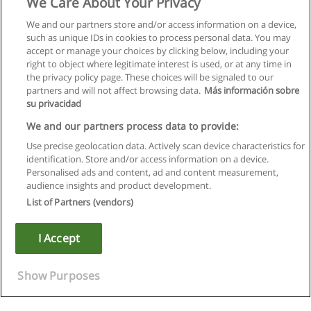
We Care About Your Privacy
We and our partners store and/or access information on a device,
such as unique IDs in cookies to process personal data. You may
accept or manage your choices by clicking below, including your
right to object where legitimate interest is used, or at any time in
the privacy policy page. These choices will be signaled to our
partners and will not affect browsing data.
Más información sobre
su privacidad
We and our partners process data to provide:
Use precise geolocation data. Actively scan device characteristics for
identification. Store and/or access information on a device.
Kullanım koşulları
Personalised ads and content, ad and content measurement,
audience insights and product development.
Gizlilik politikası
List of Partners (vendors)
İletişim Educaedu
I Accept
Copyright © Educaedu Business S.L. - CIF : B-95610580: -
www.educaedu-turkiye.com
Show Purposes