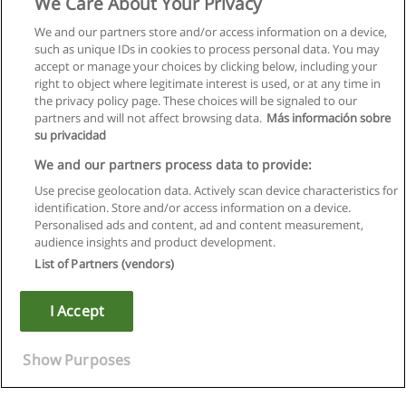
We Care About Your Privacy
We and our partners store and/or access information on a device,
such as unique IDs in cookies to process personal data. You may
accept or manage your choices by clicking below, including your
right to object where legitimate interest is used, or at any time in
the privacy policy page. These choices will be signaled to our
partners and will not affect browsing data.
Más información sobre
su privacidad
We and our partners process data to provide:
Use precise geolocation data. Actively scan device characteristics for
identification. Store and/or access information on a device.
Kullanım koşulları
Personalised ads and content, ad and content measurement,
audience insights and product development.
Gizlilik politikası
List of Partners (vendors)
İletişim Educaedu
I Accept
Copyright © Educaedu Business S.L. - CIF : B-95610580: -
www.educaedu-turkiye.com
Show Purposes