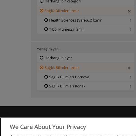
Herhangi bir kategori
Sağlık Bilimleri İzmir
Health Sciences (Various) İzmir
1
Tıbbi Mümessil İzmir
1
Yerleşim yeri
Herhangi bir yer
Sağlık Bilimleri İzmir
Sağlık Bilimleri Bornova
1
Sağlık Bilimleri Konak
1
We Care About Your Privacy
Co