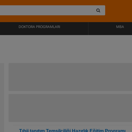
DOKTORA PROGRAMLARI
MBA
Tıbii tanıtım Temsilciliği Hazırlık Eğitim Programı