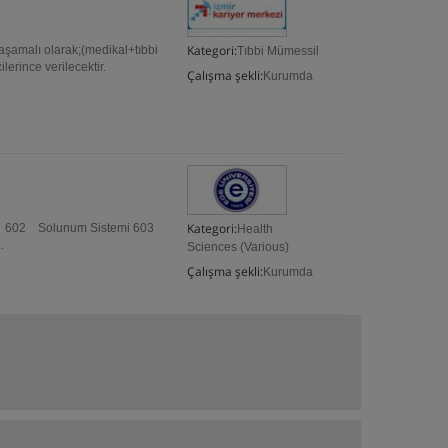
Kategori:
amalı olarak;(medikal+tıbbi
Tıbbi Mümessil
lerince verilecektir.
Çalışma şekli:
Kurumda
Kategori:
mi 602 Solunum Sistemi 603
Health
.
Sciences (Various)
Çalışma şekli:
Kurumda