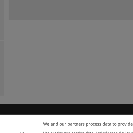
Kullanım koşulları
Gizlilik politikası
İletişim Educaedu
We and our partners process data to provide
pyright © Educaedu Business S.L. - CIF : B-95610580: -
www.educaedu-turkiye.c