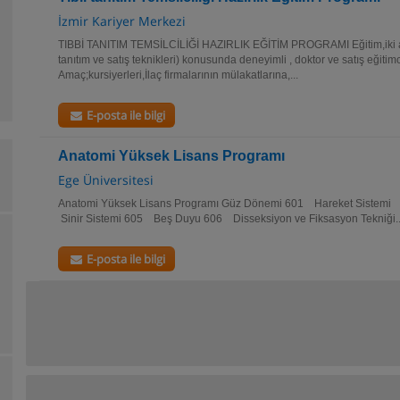
İzmir Kariyer Merkezi
TIBBİ TANITIM TEMSİLCİLİĞİ HAZIRLIK EĞİTİM PROGRAMI Eğitim,iki aş
tanıtım ve satış teknikleri) konusunda deneyimli , doktor ve satış eğitimci
Amaç;kursiyerleri,İlaç firmalarının mülakatlarına,...
E-posta ile bilgi
Anatomi Yüksek Lisans Programı
Ege Üniversitesi
Anatomi Yüksek Lisans Programı Güz Dönemi 601 Hareket Siste
Sinir Sistemi 605 Beş Duyu 606 Disseksiyon ve Fiksasyon Tekniği..
E-posta ile bilgi