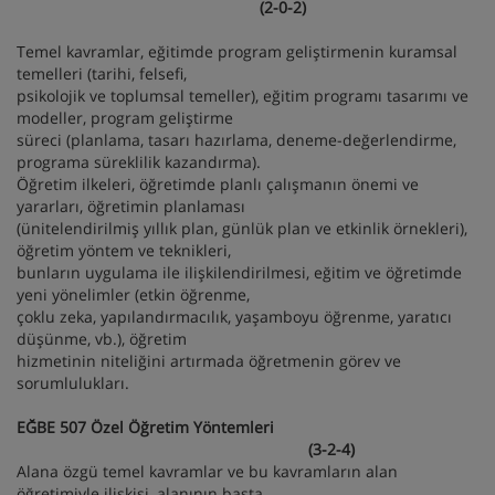
(2-0-2)
Temel kavramlar, eğitimde program geliştirmenin kuramsal
temelleri (tarihi, felsefi,
psikolojik ve toplumsal temeller), eğitim programı tasarımı ve
modeller, program geliştirme
süreci (planlama, tasarı hazırlama, deneme-değerlendirme,
programa süreklilik kazandırma).
Öğretim ilkeleri, öğretimde planlı çalışmanın önemi ve
yararları, öğretimin planlaması
(ünitelendirilmiş yıllık plan, günlük plan ve etkinlik örnekleri),
öğretim yöntem ve teknikleri,
bunların uygulama ile ilişkilendirilmesi, eğitim ve öğretimde
yeni yönelimler (etkin öğrenme,
çoklu zeka, yapılandırmacılık, yaşamboyu öğrenme, yaratıcı
düşünme, vb.), öğretim
hizmetinin niteliğini artırmada öğretmenin görev ve
sorumlulukları.
EĞBE 507 Özel Öğretim Yöntemleri
(3-2-4)
Alana özgü temel kavramlar ve bu kavramların alan
öğretimiyle ilişkisi, alanının başta