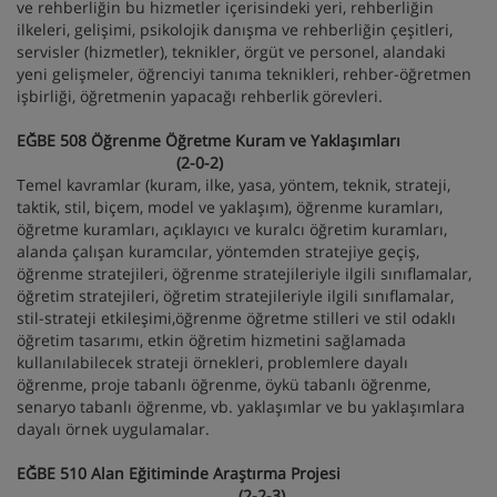
ve rehberliğin bu hizmetler içerisindeki yeri, rehberliğin
ilkeleri, gelişimi, psikolojik danışma ve rehberliğin çeşitleri,
servisler (hizmetler), teknikler, örgüt ve personel, alandaki
yeni gelişmeler, öğrenciyi tanıma teknikleri, rehber-öğretmen
işbirliği, öğretmenin yapacağı rehberlik görevleri.
EĞBE 508 Öğrenme Öğretme Kuram ve Yaklaşımları
(2-0-2)
Temel kavramlar (kuram, ilke, yasa, yöntem, teknik, strateji,
taktik, stil, biçem, model ve yaklaşım), öğrenme kuramları,
öğretme kuramları, açıklayıcı ve kuralcı öğretim kuramları,
alanda çalışan kuramcılar, yöntemden stratejiye geçiş,
öğrenme stratejileri, öğrenme stratejileriyle ilgili sınıflamalar,
öğretim stratejileri, öğretim stratejileriyle ilgili sınıflamalar,
stil-strateji etkileşimi,öğrenme öğretme stilleri ve stil odaklı
öğretim tasarımı, etkin öğretim hizmetini sağlamada
kullanılabilecek strateji örnekleri, problemlere dayalı
öğrenme, proje tabanlı öğrenme, öykü tabanlı öğrenme,
senaryo tabanlı öğrenme, vb. yaklaşımlar ve bu yaklaşımlara
dayalı örnek uygulamalar.
EĞBE 510 Alan Eğitiminde Araştırma Projesi
(2-2-3)