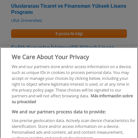
Uluslararası Ticaret ve Finansman Yüksek Lisans
Programı
Ufuk Üniversitesi
E-posta ile bilgi
Sağlık Kurumları İşletmeciliği Yüksek Lisans
Programı
We Care About Your Privacy
Ufuk Üniversitesi
We and our partners store and/or access information on a device,
such as unique IDs in cookies to process personal data. You may
E-posta ile bilgi
accept or manage your choices by clicking below, including your
right to object where legitimate interest is used, or at any time in
the privacy policy page. These choices will be signaled to our
partners and will not affect browsing data.
Más información sobre
su privacidad
Kullanım koşulları
We and our partners process data to provide:
Use precise geolocation data. Actively scan device characteristics for
Gizlilik politikası
identification. Store and/or access information on a device.
Personalised ads and content, ad and content measurement,
İletişim Educaedu