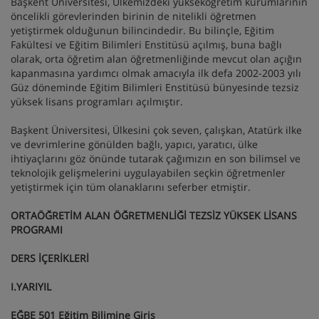
Başkent Üniversitesi, Ülkemizdeki yükseköğretim kurumlarının
öncelikli görevlerinden birinin de nitelikli öğretmen
yetiştirmek olduğunun bilincindedir. Bu bilinçle, Eğitim
Fakültesi ve Eğitim Bilimleri Enstitüsü açılmış, buna bağlı
olarak, orta öğretim alan öğretmenliğinde mevcut olan açığın
kapanmasına yardımcı olmak amacıyla ilk defa 2002-2003 yılı
Güz döneminde Eğitim Bilimleri Enstitüsü bünyesinde tezsiz
yüksek lisans programları açılmıştır.
Başkent Üniversitesi, Ülkesini çok seven, çalışkan, Atatürk ilke
ve devrimlerine gönülden bağlı, yapıcı, yaratıcı, ülke
ihtiyaçlarını göz önünde tutarak çağımızın en son bilimsel ve
teknolojik gelişmelerini uygulayabilen seçkin öğretmenler
yetiştirmek için tüm olanaklarını seferber etmiştir.
ORTAÖĞRETİM ALAN ÖĞRETMENLİĞİ TEZSİZ YÜKSEK LİSANS
PROGRAMI
DERS İÇERİKLERİ
I.YARIYIL
EĞBE 501 Eğitim Bilimine Giriş