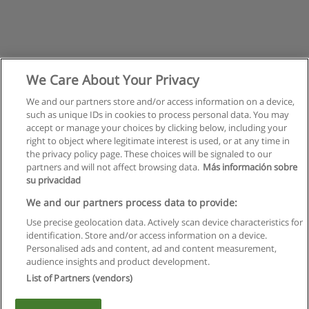
We Care About Your Privacy
We and our partners store and/or access information on a device,
such as unique IDs in cookies to process personal data. You may
accept or manage your choices by clicking below, including your
right to object where legitimate interest is used, or at any time in
the privacy policy page. These choices will be signaled to our
partners and will not affect browsing data.
Más información sobre
su privacidad
Kullanım koşulları
We and our partners process data to provide:
Use precise geolocation data. Actively scan device characteristics for
Gizlilik politikası
identification. Store and/or access information on a device.
Personalised ads and content, ad and content measurement,
İletişim Educaedu
audience insights and product development.
List of Partners (vendors)
Copyright © Educaedu Business S.L. - CIF : B-95610580: -
www.educaedu-turkiye.com