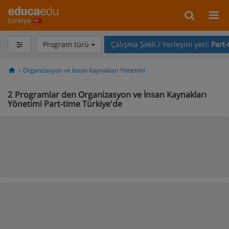
türkiye
Program türü
Çalışma Şekli / Yerleşim yeri:
Part-
Organizasyon ve İnsan Kaynakları Yönetimi
2
Programlar den Organizasyon ve İnsan Kaynakları
Yönetimi Part-time Türkiye'de