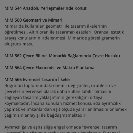
MİM 544 Anadolu Yerleşmelerinde Konut
MİM 560 Geometri ve Mimari
Mimaride kullanılan geometri ile tasarım ilkelerinin
öğretilmesi. Altın oran ile tasarımın esasları. Oransal estetik
arayış konularının irdelenmesi. Mimaride görsel gramerin
oluşturulması.
MİM 562 Çevre Bilinci Mimarlık Bağlamında Çevre Hukuku
MİM 564 Çevre Ekonomisi ve Makro Planlama
MİM 566 Evrensel Tasarım İlkeleri
Bugünün toplumundaki önemli değişimler, ürünlerin ve
çevrelerin evrensel olarak daha kullanılabilir olmasını
sağlayan tasarım yaklaşımının gerekliliğini ortaya
koymaktadır. İnsana sunulan hizmet konusunda ayrımcılık
yapmak ve imkanlardan eşit ölçüde yararlanılmasını önlemek
çağımızın anlayışı ile bağdaşmamaktadır.
Ayrımcılığa ve eşitsizliğe engel olmada “evrensel tasarım
kavramı” bir çözüm olarak karşımıza çıkmaktadır. Evrensel