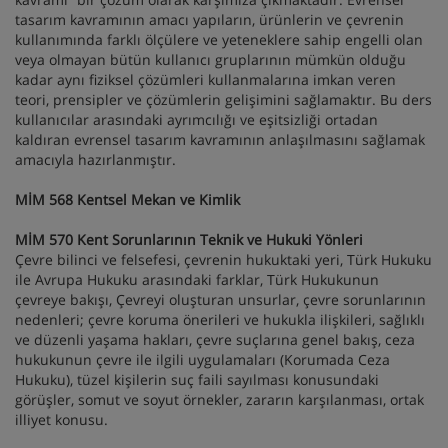
tasarım kavramının amacı yapıların, ürünlerin ve çevrenin
kullanımında farklı ölçülere ve yeteneklere sahip engelli olan
veya olmayan bütün kullanıcı gruplarının mümkün olduğu
kadar aynı fiziksel çözümleri kullanmalarına imkan veren
teori, prensipler ve çözümlerin gelişimini sağlamaktır. Bu ders
kullanıcılar arasındaki ayrımcılığı ve eşitsizliği ortadan
kaldıran evrensel tasarım kavramının anlaşılmasını sağlamak
amacıyla hazırlanmıştır.
MİM 568 Kentsel Mekan ve Kimlik
MİM 570 Kent Sorunlarının Teknik ve Hukuki Yönleri
Çevre bilinci ve felsefesi, çevrenin hukuktaki yeri, Türk Hukuku
ile Avrupa Hukuku arasındaki farklar, Türk Hukukunun
çevreye bakışı, Çevreyi oluşturan unsurlar, çevre sorunlarının
nedenleri; çevre koruma önerileri ve hukukla ilişkileri, sağlıklı
ve düzenli yaşama hakları, çevre suçlarına genel bakış, ceza
hukukunun çevre ile ilgili uygulamaları (Korumada Ceza
Hukuku), tüzel kişilerin suç faili sayılması konusundaki
görüşler, somut ve soyut örnekler, zararın karşılanması, ortak
illiyet konusu.