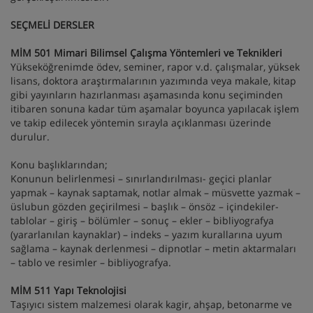
SEÇMELİ DERSLER
MİM 501 Mimari Bilimsel Çalışma Yöntemleri ve Teknikleri
Yükseköğrenimde ödev, seminer, rapor v.d. çalışmalar, yüksek
lisans, doktora araştırmalarının yazımında veya makale, kitap
gibi yayınların hazırlanması aşamasında konu seçiminden
itibaren sonuna kadar tüm aşamalar boyunca yapılacak işlem
ve takip edilecek yöntemin sırayla açıklanması üzerinde
durulur.
Konu başlıklarından;
Konunun belirlenmesi – sınırlandırılması- geçici planlar
yapmak – kaynak saptamak, notlar almak – müsvette yazmak –
üslubun gözden geçirilmesi – başlık – önsöz – içindekiler-
tablolar – giriş – bölümler – sonuç – ekler – bibliyografya
(yararlanılan kaynaklar) – indeks – yazım kurallarına uyum
sağlama – kaynak derlenmesi – dipnotlar – metin aktarmaları
– tablo ve resimler – bibliyografya.
MİM 511 Yapı Teknolojisi
Taşıyıcı sistem malzemesi olarak kagir, ahşap, betonarme ve