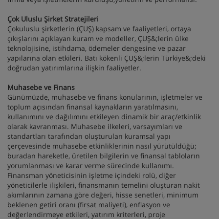
Çok Uluslu Şirket Stratejileri
Çokuluslu şirketlerin (ÇUŞ) kapsam ve faaliyetleri, ortaya
çıkışlarını açıklayan kuram ve modeller, ÇUŞ&;lerin ülke
teknolojisine, istihdama, ödemeler dengesine ve pazar
yapılarına olan etkileri. Batı kökenli ÇUŞ&;lerin Türkiye&;deki
doğrudan yatırımlarına ilişkin faaliyetler.
Muhasebe ve Finans
Günümüzde, muhasebe ve finans konularının, işletmeler ve
toplum açısından finansal kaynakların yaratılmasını,
kullanımını ve dağılımını etkileyen dinamik bir araç/etkinlik
olarak kavranması. Muhasebe ilkeleri, varsayımları ve
standartları tarafından oluşturulan kuramsal yapı
çerçevesinde muhasebe etkinliklerinin nasıl yürütüldüğü;
buradan hareketle, üretilen bilgilerin ve finansal tabloların
yorumlanması ve karar verme sürecinde kullanımı.
Finansman yöneticisinin işletme içindeki rolü, diğer
yöneticilerle ilişkileri, finansmanın temelini oluşturan nakit
akımlarının zamana göre değeri, hisse senetleri, minimum
beklenen getiri oranı (firsat maliyeti), enflasyon ve
değerlendirmeye etkileri, yatırım kriterleri, proje