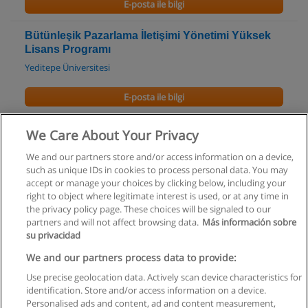
E-posta ile bilgi
Bütünleşik Pazarlama İletişimi Yönetimi Yüksek
Lisans Programı
Yeditepe Üniversitesi
E-posta ile bilgi
M.A Program in Economics
We Care About Your Privacy
Boğaziçi Üniversitesi
We and our partners store and/or access information on a device,
such as unique IDs in cookies to process personal data. You may
E-posta ile bilgi
accept or manage your choices by clicking below, including your
right to object where legitimate interest is used, or at any time in
the privacy policy page. These choices will be signaled to our
partners and will not affect browsing data.
Más información sobre
su privacidad
Kullanım koşulları
We and our partners process data to provide:
Use precise geolocation data. Actively scan device characteristics for
Gizlilik politikası
identification. Store and/or access information on a device.
Personalised ads and content, ad and content measurement,
İletişim Educaedu