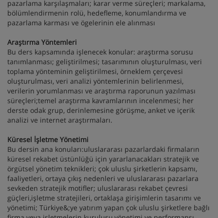
pazarlama karşılaşmaları; karar verme süreçleri; markalama,
bölümlendirmenin rolü, hedefleme, konumlandırma ve
pazarlama karması ve ögelerinin ele alınması
Araştırma Yöntemleri
Bu ders kapsamında işlenecek konular: araştırma sorusu
tanımlanması; geliştirilmesi; tasarımının oluşturulması, veri
toplama yönteminin geliştirilmesi, örneklem çerçevesi
oluşturulması, veri analizi yöntemlerinin belirlenmesi,
verilerin yorumlanması ve araştırma raporunun yazılması
süreçleri;temel araştırma kavramlarının incelenmesi; her
derste odak grup, derinlemesine görüşme, anket ve içerik
analizi ve internet araştırmaları.
Küresel İşletme Yönetimi
Bu dersin ana konuları:uluslararası pazarlardaki firmaların
küresel rekabet üstünlüğü için yararlanacakları stratejik ve
örgütsel yönetim teknikleri; çok uluslu şirketlerin kapsamı,
faaliyetleri, ortaya çıkış nedenleri ve uluslararası pazarlara
sevkeden stratejik motifler; uluslararası rekabet çevresi
güçleri,işletme stratejileri, ortaklaşa girişimlerin tasarımı ve
yönetimi; Türkiye&;ye yatırım yapan çok uluslu şirketlere bağlı
firma veya işletmelerin kuruluşu,yönetimi ve performansı.